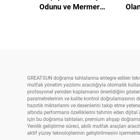
Odunu ve Mermer
Olan
Kesme Tahtası
De
GREATSUN doğrama tahtalarına entegre edilen teknik y
mutfak yönetim yazılımı aracılığıyla otomatik kulla
profesyonel yeniden kaplamanın önerildiğini göstere
parametrelerinin ve kalite kontrol doğrulamasının değ
hazırlık miktarlarını ve desenlerini takip etme yeten
altında performans özelliklerini tahmin eden dijital 
için bu doğrama tahtaları, premium ahşap doğrama y
Yenilik geliştirme süreci, akıllı mutfak araçları ar
aktif yüzey teknolojilerinin geliştirilmesini içermekte