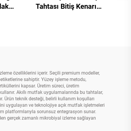
lak
Tahtası Bitiş Kenarı
atı
Kesme Tahtası
ı
eme özelliklerini içerir. Seçili premium modeller,
tiketlerine sahiptir. Yüzey işleme metodu,
küllerini kapsar. Üretim süreci, üretim
 kullanır. Akıllı mutfak uygulamalarında bu tahtalar,
 Ürün teknik desteği, belirli kullanım koşulları
rini uygulayan ve teknolojiye açık mutfak işletmeleri
im platformlarıyla sorunsuz entegrasyon sunar.
l eden gerçek zamanlı mikrobiyal izleme sağlayan