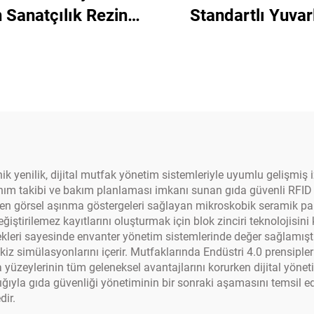
 Sanatçılık Rezine
Standartlı Yuvar
niz Servis Tabağı
Rezine Deniz San
Kesme Tahtas
enilik, dijital mutfak yönetim sistemleriyle uyumlu gelişmiş izl
nım takibi ve bakım planlaması imkanı sunan gıda güvenli RFID e
n görsel aşınma göstergeleri sağlayan mikroskobik seramik parti
iştirilemez kayıtlarını oluşturmak için blok zinciri teknolojisini
ekleri sayesinde envanter yönetim sistemlerinde değer sağlamıştır.
ikiz simülasyonlarını içerir. Mutfaklarında Endüstri 4.0 prensiple
üzeylerinin tüm geleneksel avantajlarını korurken dijital yönet
acılığıyla gıda güvenliği yönetiminin bir sonraki aşamasını temsi
dir.