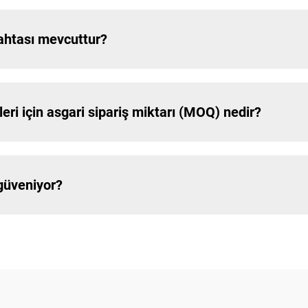
tahtası mevcuttur?
ri için asgari sipariş miktarı (MOQ) nedir?
güveniyor?