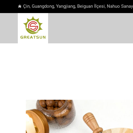
Çin, Guangdong, Yangjiang, Beiguan İlçesi, Nahuo Sanay