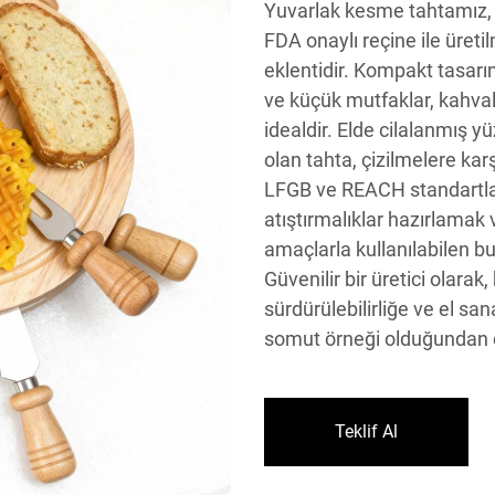
Yuvarlak kesme tahtamız, 
FDA onaylı reçine ile üreti
eklentidir. Kompakt tasarı
ve küçük mutfaklar, kahvalt
idealdir. Elde cilalanmış yü
olan tahta, çizilmelere kar
LFGB ve REACH standartla
atıştırmalıklar hazırlamak 
amaçlarla kullanılabilen bu t
Güvenilir bir üretici olarak
sürdürülebilirliğe ve el san
somut örneği olduğundan 
Teklif Al