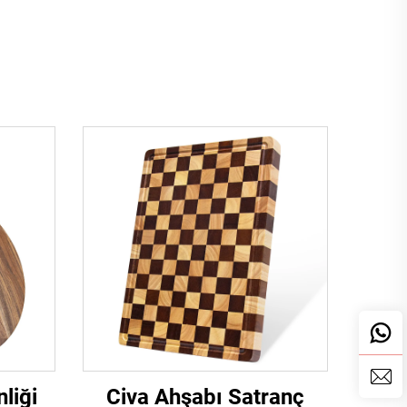
liği
Civa Ahşabı Satranç