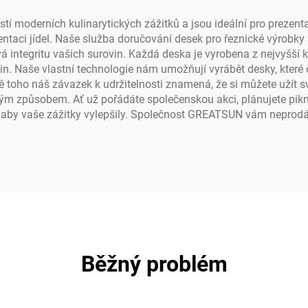
stí moderních kulinarytických zážitků a jsou ideální pro prezent
taci jídel. Naše služba doručování desek pro řeznické výrobky za
 integritu vašich surovin. Každá deska je vyrobena z nejvyšší k
avin. Naše vlastní technologie nám umožňují vyrábět desky, kte
ě toho náš závazek k udržitelnosti znamená, že si můžete užít s
kým způsobem. Ať už pořádáte společenskou akci, plánujete pikn
, aby vaše zážitky vylepšily. Společnost GREATSUN vám neprodá
Běžný problém