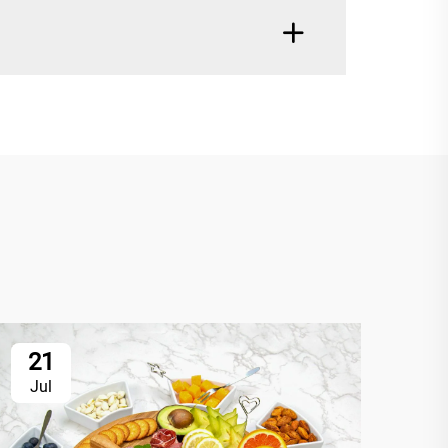
21
2
Jul
Ju