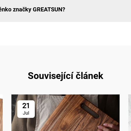
rkénko značky GREATSUN?
Související článek
21
Jul