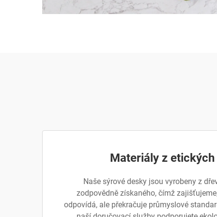
Materiály z etických
Naše sýrové desky jsou vyrobeny z dře
zodpovědně získaného, čímž zajišťujeme,
odpovídá, ale překračuje průmyslové standard
naší doručovací služby podporujete ekolog