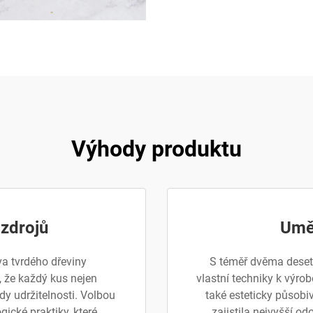
Výhody produktu
 zdrojů
Uměl
va tvrdého dřeviny
S téměř dvěma deseti
 že každý kus nejen
vlastní techniky k výrob
y udržitelnosti. Volbou
také esteticky působi
ické praktiky, které
zajistila nejvyšší o