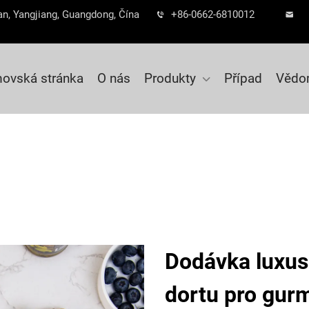
n, Yangjiang, Guangdong, Čína
+86-0662-6810012
ovská stránka
O nás
Produkty
Případ
Vědo
Dodávka luxus
dortu pro gur