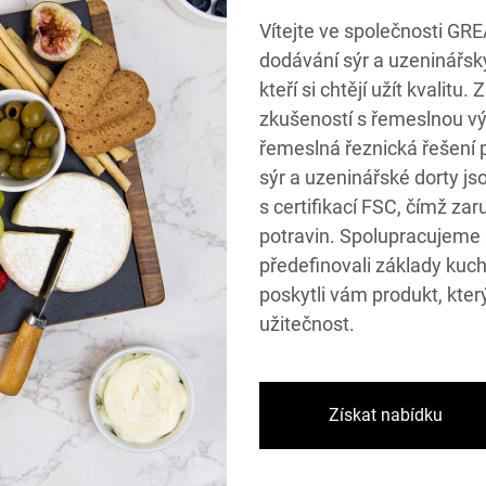
Vítejte ve společnosti GR
dodávání sýr a uzeninářský
kteří si chtějí užít kvali
zkušeností s řemeslnou vý
řemeslná řeznická řešení
sýr a uzeninářské dorty js
s certifikací FSC, čímž za
potravin. Spolupracujeme
předefinovali základy kuch
poskytli vám produkt, kter
užitečnost.
Získat nabídku