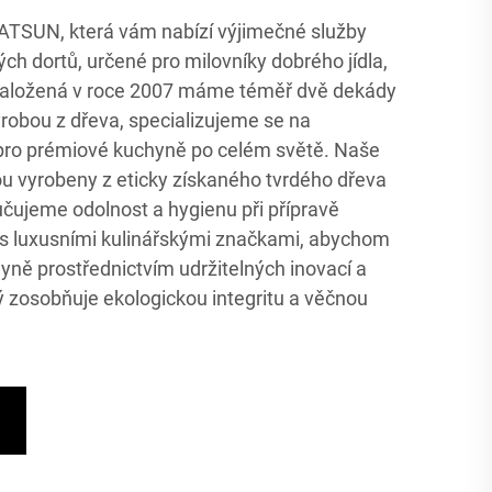
EATSUN, která vám nabízí výjimečné služby
ch dortů, určené pro milovníky dobrého jídla,
tu. Založená v roce 2007 máme téměř dvě dekády
robou z dřeva, specializujeme se na
 pro prémiové kuchyně po celém světě. Naše
ou vyrobeny z eticky získaného tvrdého dřeva
ručujeme odolnost a hygienu při přípravě
 s luxusními kulinářskými značkami, abychom
yně prostřednictvím udržitelných inovací a
ý zosobňuje ekologickou integritu a věčnou