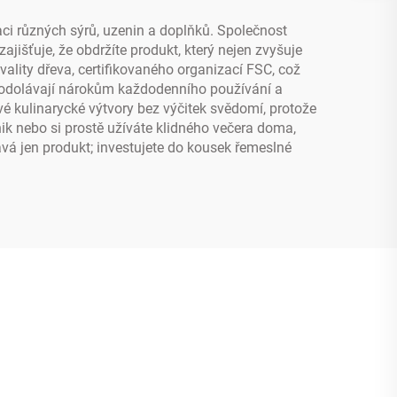
aci různých sýrů, uzenin a doplňků. Společnost
jišťuje, že obdržíte produkt, který nejen zvyšuje
vality dřeva, certifikovaného organizací FSC, což
ré odolávají nárokům každodenního používání a
vé kulinarycké výtvory bez výčitek svědomí, protože
ik nebo si prostě užíváte klidného večera doma,
vá jen produkt; investujete do kousek řemeslné