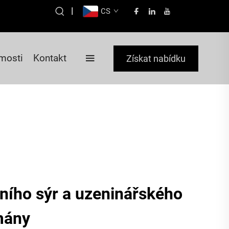
|
CS
mosti
Kontakt
Získat nabídku
ního sýr a uzeninářského
mány