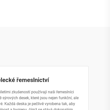
ecké řemeslnictví
letími zkušeností používají naši řemeslníci
ě sýrových desek, které jsou nejen funkční, ale
vé. Každá deska je pečlivě vyrobena tak, aby
dolnost a hygienu, čímž se stává dokonalým