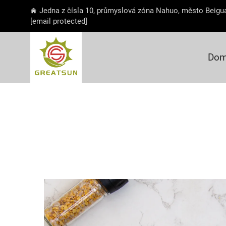
Jedna z čísla 10, průmyslová zóna Nahuo, město Beigua
[email protected]
Dom