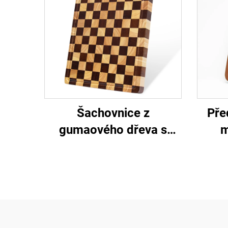
Šachovnice z
Pře
gumaového dřeva s
m
koncovým vlknem jako
řeznická deska