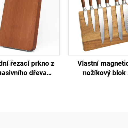
dní řezací prkno z
Vlastní magneti
asivního dřeva
nožíkový blok 
Pterocarpus
akátového dře
Macrocarpus