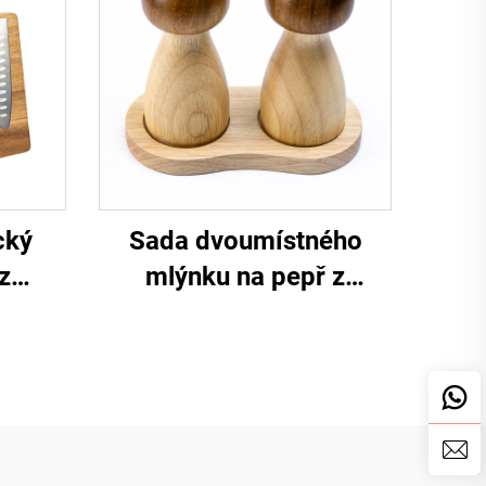
cký
Sada dvoumístného
z
mlýnku na pepř z
va
akátového a gumaového
dřeva ve tvaru huby