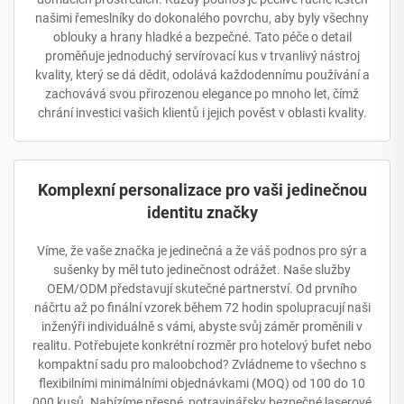
našimi řemeslníky do dokonalého povrchu, aby byly všechny
oblouky a hrany hladké a bezpečné. Tato péče o detail
proměňuje jednoduchý servírovací kus v trvanlivý nástroj
kvality, který se dá dědit, odolává každodennímu používání a
zachovává svou přirozenou elegance po mnoho let, čímž
chrání investici vašich klientů i jejich pověst v oblasti kvality.
Komplexní personalizace pro vaši jedinečnou
identitu značky
Víme, že vaše značka je jedinečná a že váš podnos pro sýr a
sušenky by měl tuto jedinečnost odrážet. Naše služby
OEM/ODM představují skutečné partnerství. Od prvního
náčrtu až po finální vzorek během 72 hodin spolupracují naši
inženýři individuálně s vámi, abyste svůj záměr proměnili v
realitu. Potřebujete konkrétní rozměr pro hotelový bufet nebo
kompaktní sadu pro maloobchod? Zvládneme to všechno s
flexibilními minimálními objednávkami (MOQ) od 100 do 10
000 kusů. Nabízíme přesné, potravinářsky bezpečné laserové