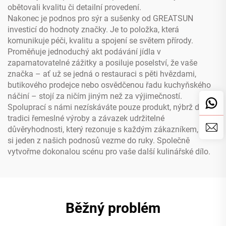
obětovali kvalitu či detailní provedení.
Nakonec je podnos pro sýr a sušenky od GREATSUN
investicí do hodnoty značky. Je to položka, která
komunikuje péči, kvalitu a spojení se světem přírody.
Proměňuje jednoduchý akt podávání jídla v
zapamatovatelné zážitky a posiluje poselství, že vaše
značka – ať už se jedná o restauraci s pěti hvězdami,
butikového prodejce nebo osvědčenou řadu kuchyňského
náčiní – stojí za ničím jiným než za výjimečností.
Spoluprací s námi nezískáváte pouze produkt, nýbrž dědíte
tradici řemeslné výroby a závazek udržitelné
důvěryhodnosti, který rezonuje s každým zákazníkem, který
si jeden z našich podnosů vezme do ruky. Společně
vytvořme dokonalou scénu pro vaše další kulinářské dílo.
Běžný problém