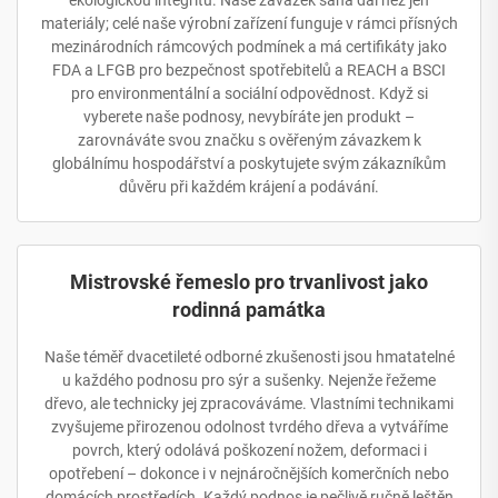
ekologickou integritu. Naše závazek sahá dál než jen
materiály; celé naše výrobní zařízení funguje v rámci přísných
mezinárodních rámcových podmínek a má certifikáty jako
FDA a LFGB pro bezpečnost spotřebitelů a REACH a BSCI
pro environmentální a sociální odpovědnost. Když si
vyberete naše podnosy, nevybíráte jen produkt –
zarovnáváte svou značku s ověřeným závazkem k
globálnímu hospodářství a poskytujete svým zákazníkům
důvěru při každém krájení a podávání.
Mistrovské řemeslo pro trvanlivost jako
rodinná památka
Naše téměř dvacetileté odborné zkušenosti jsou hmatatelné
u každého podnosu pro sýr a sušenky. Nejenže řežeme
dřevo, ale technicky jej zpracováváme. Vlastními technikami
zvyšujeme přirozenou odolnost tvrdého dřeva a vytváříme
povrch, který odolává poškození nožem, deformaci i
opotřebení – dokonce i v nejnáročnějších komerčních nebo
domácích prostředích. Každý podnos je pečlivě ručně leštěn