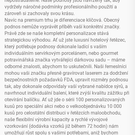
nepostradatelné. Naše podnosy jsou navrženy tak, aby
vydržely náročné podmínky profesionálního použití a
zároveň si zachovaly svou krásu.
Navíc na premium trhu je diferenciace klíčová. Obecný
podnos nemůže vyprávět příběh vaší konkrétní značky.
Právě zde se naše kompletní personalizace stává
strategickou výhodou. Ať už jste luxusní hotelový řetězec,
který potřebuje podnosy dokonale ladící s vaším
individuálním servírkovým porcelánem, nebo gourmet
potravinářská značka vytvářející dárkovou sadu – máme
odborné znalosti, abychom to uskutečnili. Naši řemeslníci
mohou vaši značku přesně gravírovat laserem za dodržení
bezpečnostních požadavků FDA, upravit rozměry podnosu
tak, aby dokonale odpovídaly vaší vybrané nabídce sýrů, a
navrhnout individuální balení, které zvýší kvalitu zážitku při
otevírání balíčku. Ať už jde o sérii 100 personalizovaných
kusů pro speciální akci nebo o velkoobjednávku 10 000
kusů pro celostátní distribuci v řetězcích maloobchodu,
naše flexibilní výrobní kapacity a rychlé vývojové
vzorkování (dodávka vzorků již během 72 hodin) nám
umožňují růst spolu s vašimi potřebami, aniž bychom