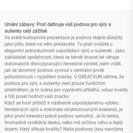
Umění zábavy: Proč definuje váš podnos pro sýry a
sušenky celý zážitek
Ve světě kulinarické prezentace je podnos stejně důležitý
jako jídlo, které na něm předáváte. To platí zvláště u
elegantní jednoduchosti uspořádání sýrů a sušenek. Jako
zakladatel společnosti, která se téměř dvacet let věnuje
dokonalosti dřevozpracující řemeslné výrobě, jsem viděl,
jak se skromný podnos vyvinul v centrální prvek
pohostinnosti i vyjádření značky. V GREATSUN věříme, že
podnos pro sýry a sušenky není pouze funkčním
předmětem; je to scéna pro vyprávění příběhů, odraz kvality
a tiší posel hodnot vaší značky.
Když se host přiblíží k nádherně uspořádanému výběru
řemeslných sýrů a dokonale strukturovaných krakersů, je
jeho první interakcí právě podnos samotný. Je to tenká,
hromadně vyráběná deska, nebo má určitou váhu a teplý
dojem, který slibuje kvalitu? Naše podnosy jsou navrženy