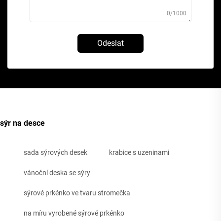
0/1000
Odeslat
sýr na desce
sada sýrových desek
krabice s uzeninami
vánoční deska se sýry
sýrové prkénko ve tvaru stromečka
na míru vyrobené sýrové prkénko