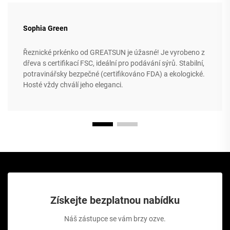
Sophia Green
Řeznické prkénko od GREATSUN je úžasné! Je vyrobeno z
dřeva s certifikací FSC, ideální pro podávání sýrů. Stabilní,
potravinářsky bezpečné (certifikováno FDA) a ekologické.
Hosté vždy chválí jeho eleganci.
Získejte bezplatnou nabídku
Náš zástupce se vám brzy ozve.