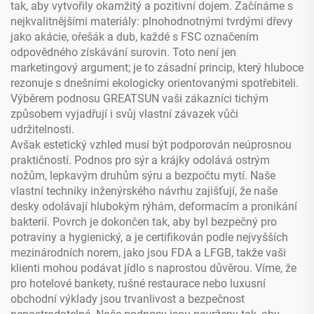
tak, aby vytvořily okamžitý a pozitivní dojem. Začínáme s
nejkvalitnějšími materiály: plnohodnotnými tvrdými dřevy
jako akácie, ořešák a dub, každé s FSC označením
odpovědného získávání surovin. Toto není jen
marketingový argument; je to zásadní princip, který hluboce
rezonuje s dnešními ekologicky orientovanými spotřebiteli.
Výběrem podnosu GREATSUN vaši zákazníci tichým
způsobem vyjadřují i svůj vlastní závazek vůči
udržitelnosti.
Avšak estetický vzhled musí být podporován neúprosnou
praktičností. Podnos pro sýr a krájky odolává ostrým
nožům, lepkavým druhům sýru a bezpočtu mytí. Naše
vlastní techniky inženýrského návrhu zajišťují, že naše
desky odolávají hlubokým rýhám, deformacím a pronikání
bakterií. Povrch je dokončen tak, aby byl bezpečný pro
potraviny a hygienický, a je certifikován podle nejvyšších
mezinárodních norem, jako jsou FDA a LFGB, takže vaši
klienti mohou podávat jídlo s naprostou důvěrou. Víme, že
pro hotelové bankety, rušné restaurace nebo luxusní
obchodní výklady jsou trvanlivost a bezpečnost