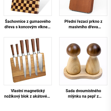
Šachovnice z gumaového
Přední řezací prkno z
dřeva s koncovým vlknem
masivního dřeva
jako řeznická deska
Pterocarpus Macrocarpus
Vlastní magnetický
Sada dvoumístného
nožíkový blok z akátového
mlýnku na pepř z
dřeva
akátového a gumaového
dřeva ve tvaru huby