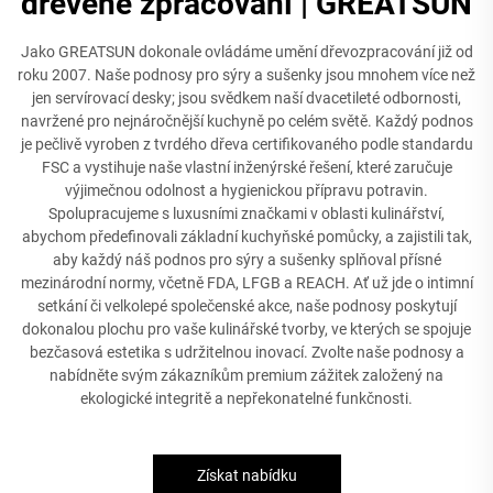
dřevěné zpracování | GREATSUN
Jako GREATSUN dokonale ovládáme umění dřevozpracování již od
roku 2007. Naše podnosy pro sýry a sušenky jsou mnohem více než
jen servírovací desky; jsou svědkem naší dvacetileté odbornosti,
navržené pro nejnáročnější kuchyně po celém světě. Každý podnos
je pečlivě vyroben z tvrdého dřeva certifikovaného podle standardu
FSC a vystihuje naše vlastní inženýrské řešení, které zaručuje
výjimečnou odolnost a hygienickou přípravu potravin.
Spolupracujeme s luxusními značkami v oblasti kulinářství,
abychom předefinovali základní kuchyňské pomůcky, a zajistili tak,
aby každý náš podnos pro sýry a sušenky splňoval přísné
mezinárodní normy, včetně FDA, LFGB a REACH. Ať už jde o intimní
setkání či velkolepé společenské akce, naše podnosy poskytují
dokonalou plochu pro vaše kulinářské tvorby, ve kterých se spojuje
bezčasová estetika s udržitelnou inovací. Zvolte naše podnosy a
nabídněte svým zákazníkům premium zážitek založený na
ekologické integritě a nepřekonatelné funkčnosti.
Získat nabídku