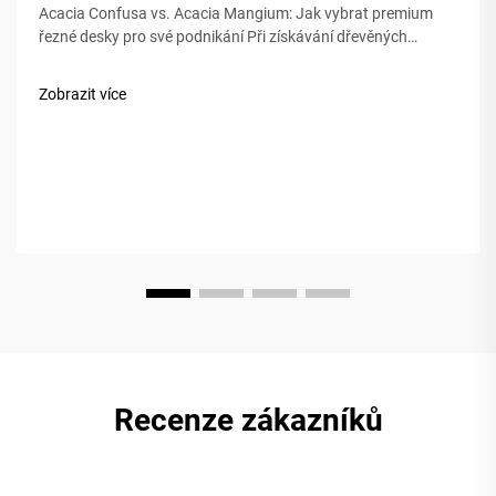
Acacia Confusa vs. Acacia Mangium: Jak vybrat premium
řezné desky pro své podnikání Při získávání dřevěných
řezných desk je „dřevo akácie“ ceněno za svou tvrdost, krásu
a trvanlivost. Ale ne všechny akácie jsou stejné. Trh často
Zobrazit více
zmatuje&nb...
Recenze zákazníků