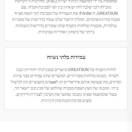
שמאומת על ידי המועצה לניהול יערות (FSC). מחויבות זו לקליטת
מובילה לכך שלכל לוח יש איזון בין יופי לסביבת-חברה. עם
GREATSUN, ת Förderו את השמירה על הסביבה תוך הנאה מציוד
מטבח מדרגת-פרמיום. תהליך הייצור שלנו עומד בדרישות של מסגרות
עולמיות, ומבטיח שלוחות הקטיף שלנו עומדים בדרישות הגבוהות
ביותר של ביטחון ו אחריות סביבתית.
עמידות בלתי נשווה
לוחות הקטיף של GREATSUN מיוצרים בטכניקות ייחודיות ונבנו
לשרוד. בשונה מלוחות מסורתיים, המוצרים שלנו עמידים בפני עיוות
וסדקים, מה שעושה אותם אידיאליים הן לшеפים מקצועיים והן לבישול
ביתי. המבנה של העץ הצפוף מבטיח שהלהט של סכיניכם יישאר חד,
בעוד שהמשטח שאינו נקבובי ממזער את הסיכון לצבירת חיידקים,
ומציע סביבת הכנת מזון היגיינית.