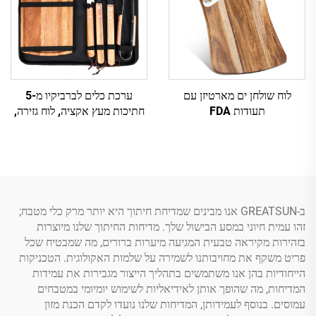
לוח שולחן ים מארטיזן עם
ערכת כלים לברביקיו מ-5
תעודות FDA
חתיכות מעץ אקציה, לוח גזירה,
שקית שינוע וסכינים מפליז
ב-GREATSUN אנו מבינים שמדיחת חיתוך היא יותר מרק כלי מטבח;
זהו עמית חיוני במסע הבישול שלך. מדיחות החיתוך שלנו מיוצרות
בזהירות מקיראה טבעית המגיעה מיערות ברורים, מה שמבטיח שכל
פריט משקף את מחויבותנו לשמירה על שלמות האקולוגית. הטכניקות
הייחודיות בהן אנו משתמשים בתהליך הייצור מגבירות את עמידות
המדיחות, מה שהופך אותן לאידיאליות לשימוש יומיומי במטבחים
עמוסים. בנוסף לעמידותן, המדיחות שלנו נועדו לקדם הכנת מזון