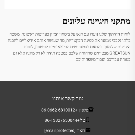
מתקני היגיינה עליונים
לוחות החיתוך שלנו נועדו עם דגש על ביטחון המזון כעדיפות ראשונה. משטח
בלתי נקבבי ממזער את ספיגת הבקטריות, מה שעושה אותם אידיאליים להכנה
היגיינית של מזון. בהתאם לסטנדרטים הבינלאומיים לביטחון, לוחות
GREATSUN מבטיחים שהחוויה שלכם במטבח תהיה לא רק מהנה אלא גם
בטוחה עבורכם ועבור משפחותיכם.
צור קשר איתנו
טלפון:
+86-0662-6810012
טל:
+86-13827650044
דואר:
[email protected]