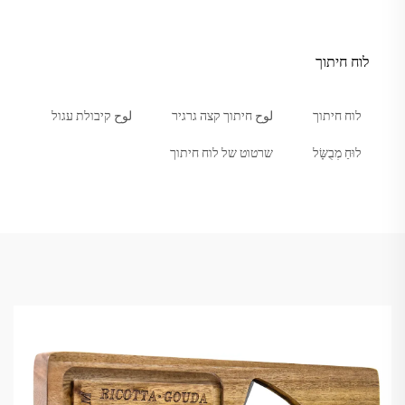
לוח חיתוך
לוח חיתוך
لوح חיתוך קצה גרגיר
لوح קיבולת עגול
לוּחַ מְבֻשָּׂל
שרטוט של לוח חיתוך