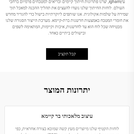
עץigham, יצרנו פתרונות חיתוך קיימים ובריאים למטבחים פרמיום ברחבי
העולם. לוחות החיתוך שלנו נועדו להעצים את תהליך ההכנה למאכל תוך
שמירה על שלמות אקולוגית. אנו שותפים ליוקרתיות בישול כדי להגדיר מחדש
את חומרי המטבח באמצעות חדשנות ברת-קיימא. מערכת הייצור הסגורה שלנו
מבטיחה שכל לוח הוא עד לחדשנות, איכות וקיימות, המתאימה לשפים
ובישולים ביתיים כאחד.
קבל תקציב
יתרונות המוצר
עיצוב מלאכותי בר קיימא
לוחות הקטיף שלנו מיוצרים מעץ קשה שמובא בצורה אחראית, כפי