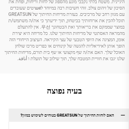
היגיינית. משטח בלתי נקבבי מונע מהספוג של לחות וריחות, ופחת את
הסיכון של זיהום צולב. זוהי חשיבות רבה במיוחד לшеיטים שעובדים
עם מגוון רחב של מרכיבים. בעזרת מדיחות החיתוך של GREATSUN
תוכל להכין את ארוחותיך בביטחון, תוך ידיעתך כי את/ה משתמש/ת
במוצר שממקם את בריאותך ואת הבטחונך 우선. אין להתעלם
מהמראה האסתטי של מדיחות החיתוך שלנו. כל מדיחה היא יצירת
אומן, המציגה את היופי הטבעי של עצי הקיראה. העיצוב הייחודי הזה
הופך אותן לאידיאליות להגשה של קינוחים או כפריט מרכז שולחן
האוכל שלך. האם את/ה שף מקצועי או שף בית תורם, מדיחות החיתוך
שלנו יגבו את חוויית המטבח שלך, תוך שילוב של תועלת ו أناقة.
בעיה נפוצה
האם לוחות החיתוך של GREATSUN בטוחים לשימוש במזון?