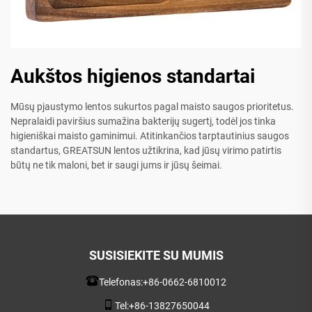
Aukštos higienos standartai
Mūsų pjaustymo lentos sukurtos pagal maisto saugos prioritetus.
Nepralaidi paviršius sumažina bakterijų sugertį, todėl jos tinka
higieniškai maisto gaminimui. Atitinkančios tarptautinius saugos
standartus, GREATSUN lentos užtikrina, kad jūsų virimo patirtis
būtų ne tik maloni, bet ir saugi jums ir jūsų šeimai.
SUSISIEKITE SU MUMIS
Telefonas:
+86-0662-6810012
Tel:
+86-13827650044