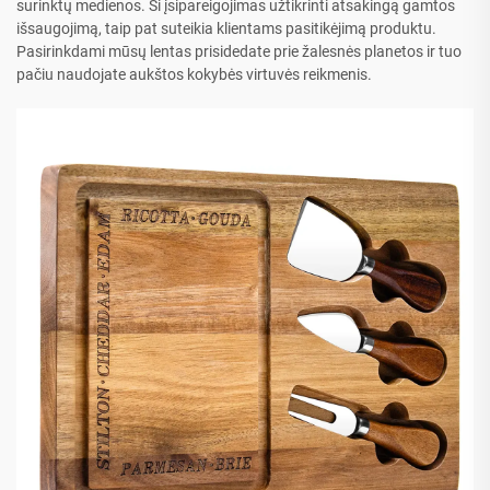
surinktų medienos. Ši įsipareigojimas užtikrinti atsakingą gamtos
išsaugojimą, taip pat suteikia klientams pasitikėjimą produktu.
Pasirinkdami mūsų lentas prisidedate prie žalesnės planetos ir tuo
pačiu naudojate aukštos kokybės virtuvės reikmenis.