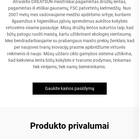
Atraskite GREATSUN meistriškai pagamintas drožlių lentas,
pagamintas iš etiškai gaunamų, FSC patvirtintų kietmedžių. Nuo
2007 metų mes vadovaujame medžio apdirbimo srityje, kurdami
ilgaamžius ir higieniškus pjūvių sprendimus aukštos kokybės
virtuvėms visame pasaulyje. Mūsų drožlių lentos sukurtos taip, kad
būtų patogu ruošti maistą, kartu užtikrinant ekologinį vientisumą.
Mes bendradarbiaujame su prabangaus maisto prekių ženklais, kad
per naujoves tvarių inovacijų prasme apibrėžtume virtuvės
reikmenis iš naujo. Mūsų uždaro ciklo gamybos sistema užtikrina,
kad kiekviena lenta būtų kokybės ir tvarumo įrodymas, tinkamas
tiek virėjams, tiek namų šeimininkams.
Gaukite kainos pasiūlymą
Produkto privalumai