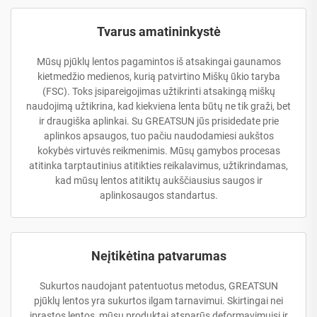
Tvarus amatininkystė
Mūsų pjūklų lentos pagamintos iš atsakingai gaunamos
kietmedžio medienos, kurią patvirtino Miškų ūkio taryba
(FSC). Toks įsipareigojimas užtikrinti atsakingą miškų
naudojimą užtikrina, kad kiekviena lenta būtų ne tik graži, bet
ir draugiška aplinkai. Su GREATSUN jūs prisidedate prie
aplinkos apsaugos, tuo pačiu naudodamiesi aukštos
kokybės virtuvės reikmenimis. Mūsų gamybos procesas
atitinka tarptautinius atitikties reikalavimus, užtikrindamas,
kad mūsų lentos atitiktų aukščiausius saugos ir
aplinkosaugos standartus.
Neįtikėtina patvarumas
Sukurtos naudojant patentuotus metodus, GREATSUN
pjūklų lentos yra sukurtos ilgam tarnavimui. Skirtingai nei
įprastos lentos, mūsų produktai atsparūs deformavimuisi ir