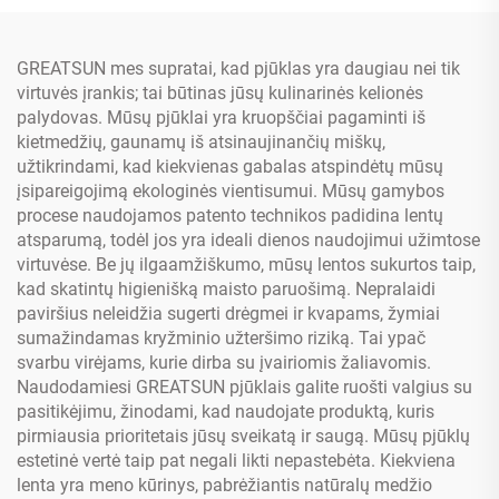
įrankiais
GREATSUN mes supratai, kad pjūklas yra daugiau nei tik
virtuvės įrankis; tai būtinas jūsų kulinarinės kelionės
palydovas. Mūsų pjūklai yra kruopščiai pagaminti iš
kietmedžių, gaunamų iš atsinaujinančių miškų,
užtikrindami, kad kiekvienas gabalas atspindėtų mūsų
įsipareigojimą ekologinės vientisumui. Mūsų gamybos
procese naudojamos patento technikos padidina lentų
atsparumą, todėl jos yra ideali dienos naudojimui užimtose
virtuvėse. Be jų ilgaamžiškumo, mūsų lentos sukurtos taip,
kad skatintų higienišką maisto paruošimą. Nepralaidi
paviršius neleidžia sugerti drėgmei ir kvapams, žymiai
sumažindamas kryžminio užteršimo riziką. Tai ypač
svarbu virėjams, kurie dirba su įvairiomis žaliavomis.
Naudodamiesi GREATSUN pjūklais galite ruošti valgius su
pasitikėjimu, žinodami, kad naudojate produktą, kuris
pirmiausia prioritetais jūsų sveikatą ir saugą. Mūsų pjūklų
estetinė vertė taip pat negali likti nepastebėta. Kiekviena
lenta yra meno kūrinys, pabrėžiantis natūralų medžio