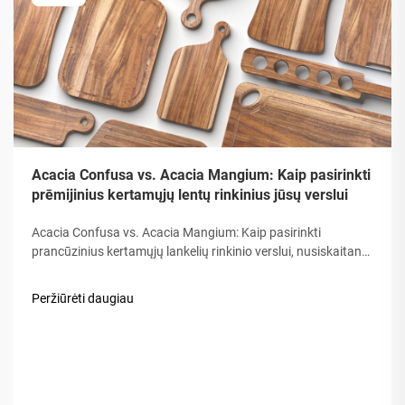
Acacia Confusa vs. Acacia Mangium: Kaip pasirinkti
prēmijinius kertamųjų lentų rinkinius jūsų verslui
Acacia Confusa vs. Acacia Mangium: Kaip pasirinkti
prancūzinius kertamųjų lankelių rinkinio verslui, nusiskaitant
medžiotojus iš medienos, „Akacijos medis“ vertinamas dėl jo
tvirtumo, grobės ir ilgalaikio naudojimo. Bet ne visos akacijos
Peržiūrėti daugiau
yra lygios. Rinka dažnai konfliktuoja…