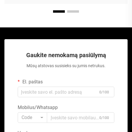
Gaukite nemokamą pasiūlymą
Mūsų atstovas susisieks su jumis netrukus.
El. paštas
0/100
Mobilus/Whatsapp
Code
0/100