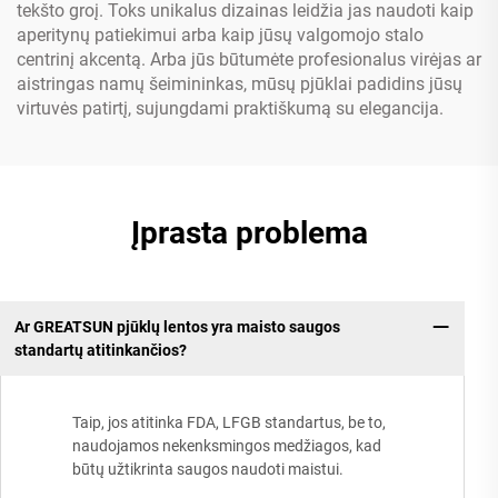
tekšto groį. Toks unikalus dizainas leidžia jas naudoti kaip
aperitynų patiekimui arba kaip jūsų valgomojo stalo
centrinį akcentą. Arba jūs būtumėte profesionalus virėjas ar
aistringas namų šeimininkas, mūsų pjūklai padidins jūsų
virtuvės patirtį, sujungdami praktiškumą su elegancija.
Įprasta problema
Ar GREATSUN pjūklų lentos yra maisto saugos
standartų atitinkančios?
Taip, jos atitinka FDA, LFGB standartus, be to,
naudojamos nekenksmingos medžiagos, kad
būtų užtikrinta saugos naudoti maistui.