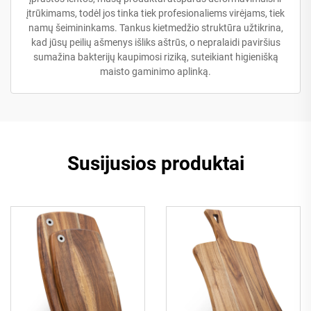
įtrūkimams, todėl jos tinka tiek profesionaliems virėjams, tiek
namų šeimininkams. Tankus kietmedžio struktūra užtikrina,
kad jūsų peilių ašmenys išliks aštrūs, o nepralaidi paviršius
sumažina bakterijų kaupimosi riziką, suteikiant higienišką
maisto gaminimo aplinką.
Susijusios produktai