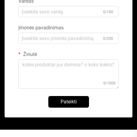
Vardas
0/100
Įmonės pavadinimas
0/200
Žinutė
0/1000
Pateikti