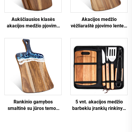
Aukščiausios klasės
Akacijos medžio
akacijos medžio pjovimo
vėžliaraštė pjovimo lentelė
lentelė su kelniamuoju
su užranka
aukštu
Rankinio gamybos
5 vnt. akacijos medžio
smaltinė su jūros temos
barbekiu įrankių rinkinys,
resinu ir FDA sertifikatais
pjaustymo lentos ir
nešiojimo dėklas su
nepridėtiniu plienu grilio