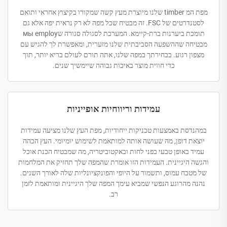
מפת המ timber שלנו מיוצרת מעץ קשה שמקורו בקיצוץ אחראי ותואם
לסטנדרטים של FSC. זה מבטיח שכל מפה לא רק נראית יפה אלא גם
תומכת ביערנות ברת-קיימא. המערכת לסגולה סגורה שмы employ
מבטיחה שההשפעה הסביבתית שלנו מזערית, ומאפשרת לך להגיש עם
מצפון רגוע. בבחירתך במפה שלנו, אתה תורם לעולם בריא יותר, תוך
כדי חווית מוצר באיכות גבוהה שיימשיך שנים.
עמידות וריווחיות אופייניות
במהנדסת באמצעות טכניקות ייחודיות, מפת העץ שלנו מציעה עמידות
יוצאת דופן, מה שעושה אותה למותאמת לשימוש יומיומי. העץ הכהה
עמיד באופן טבעי בפני לחות ובאקטוביטריה, מה שמבטיח הכנת אוכל
והגשה היגיינית. העמידות הזו אומרת שהמפה שלך תחזיק את המלחמות
של מטבח עמוס, ותשמור על היופי והפונקציונליות שלה לאורך השנים.
נהנה מהרוגע הנפשי שמביא עימך המפה שלך היגיינית ומותאמת לזמן
רב.