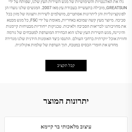
גלו את האלגנטיות והשימושיות של מגש השירות העץ שלנו, שפותח על ידי
GREATSUN, מובילה בתעשייה בעבודת עץ מאז 2007. המגשים שלנו נועדו הן
לפונקציונליות והן ליתרונות אסתטיים, מושלמים לשירות ותצוגה של מזון בכל
סביבה. מיוצר מעץ קשה שמובא באחריות, מאומת על ידי FSC, כל מגש מבטא
את מחויבותנו לבריאות הסביבה ולאיכות. טכניקות ייחודיות מבטיחות קיימנות
והיגיינה, מגש השירות העץ שלנו הוא הבחירה המועדפת למטבחים של גורמה
וחווית אוכל יוקרתית ברחבי העולם. התנסו כיצד האומנות הידנית שלנו מגדירה
מחדש את חומרי הבסיס במטבח, תוך העדפת של שלמות אקולוגית.
קבל תקציב
יתרונות המוצר
עיצוב מלאכותי בר קיימא