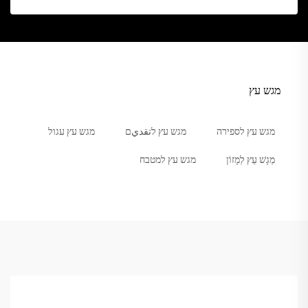
מגש עץ
מגש עץ לספירה
מגש עץ לتقديם
מגש עץ עגול
מַגָשׁ עֵץ לְמָזוֹן
מגש עץ למטבח