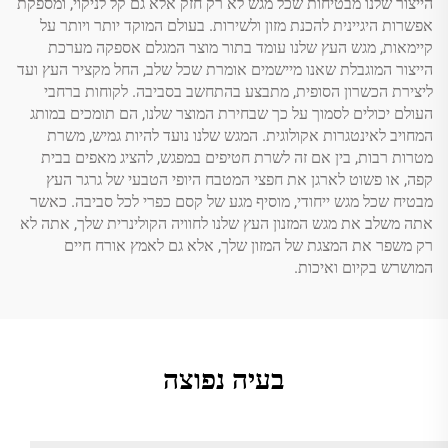
הייצור שלנו מבטיחות שכל מגש לא רק חזק אלא גם קל לניקוי, ומספקת
אפשרות היגיינית להכנת מזון ולשירות. בעולם המוקד יותר ויותר על
קיימאות, מגש העץ שלנו עומד בתור מוצר המגלם אספקה מערכת
הייצור המוגבלת שאנו מיישמים אומרת שכל שלב, החל מקציר העץ ועד
ליצירת הכשרון הסופית, מתבצע בהתחשב בסביבה. לקוחות ברחבי
העולם יכולים לסמוך על כך שבחירת המוצר שלנו, הם תומכים במותג
המחויב לאינטגרות אקולוגית. המגש שלנו נועד להיות גמיש, משרת
מטרות רבות, בין אם זה לשרת חטיפים במפגש, להציג מאפים בבית
קפה, או פשוט לארגן את חפצי המטבח היופי הטבעי של גרגר העץ
מבטיח שכל מגש ייחודי, מוסיף מגע של קסם כפרי לכל סביבה. כאשר
אתה משלב את מגש המזנון העץ שלנו לחוויה הקולינרית שלך, אתה לא
רק משפר את המצגת של המזון שלך, אלא גם לאמץ אורח חיים
המושרש בקיום ואיכות.
בעיה נפוצה