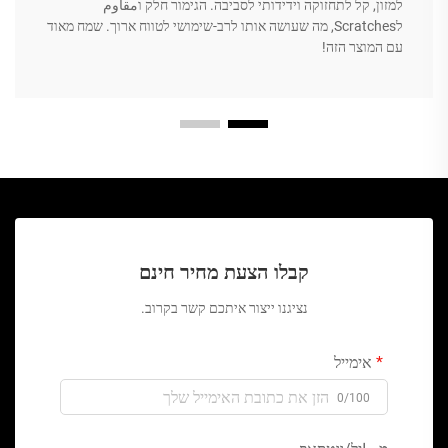
למזון, קל לתחזוקה וידידותי לסביבה. הגימור חלק וمقاوم
לScratches, מה שעושה אותו לרב-שימושי לטווח ארוך. שמח מאוד
עם המוצר הזה!
קבלו הצעת מחיר חינם
נציגנו ייצור איתכם קשר בקרוב.
אימייל
0/100