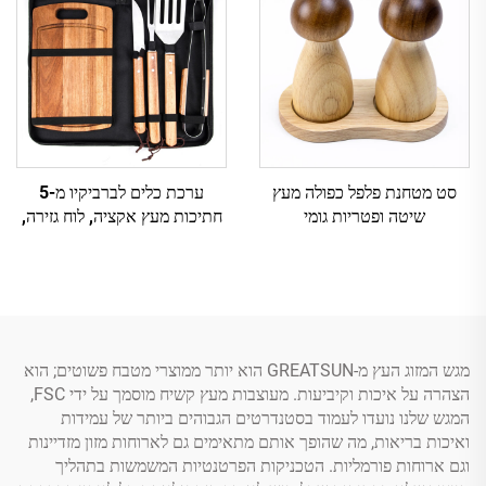
סט מטחנת פלפל כפולה מעץ
ערכת כלים לברביקיו מ-5
שיטה ופטריות גומי
חתיכות מעץ אקציה, לוח גזירה,
שקית שינוע וסכינים מפליז
מגש המזוג העץ מ-GREATSUN הוא יותר ממוצרי מטבח פשוטים; הוא
הצהרה על איכות וקיביעות. מעוצבות מעץ קשיח מוסמך על ידי FSC,
המגש שלנו נועדו לעמוד בסטנדרטים הגבוהים ביותר של עמידות
ואיכות בריאות, מה שהופך אותם מתאימים גם לארוחות מזון מזדיינות
וגם ארוחות פורמליות. הטכניקות הפרטנטיות המשמשות בתהליך