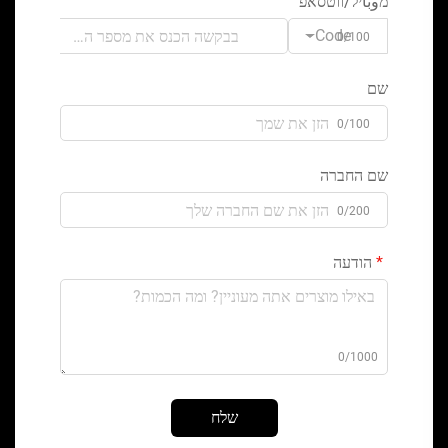
מوباיל/ווטסאפ
Code
0/100
שם
0/100
שם החברה
0/200
הודעה
0/1000
שלח