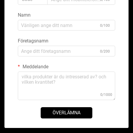
Namn
0/100
Företagsnamn
0/200
Meddelande
0/1000
ÖVERLÄMNA