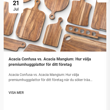
21
Jul
Acacia Confusa vs. Acacia Mangium: Hur välja
premiumhuggplattor för ditt företag
Acacia Confusa vs. Acacia Mangium: Hur välja
premiumhuggplattor för ditt företag när du söker träa
huggplattor. ”Acaciaträ” uppskattas för sin hårdhet, skönhet
och beständighet. Men inte all acaciaträ är lika. Marknaden
VISA MER
blandar ofta...