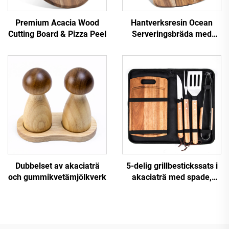
Premium Acacia Wood
Hantverksresin Ocean
Cutting Board & Pizza Peel
Serveringsbräda med
FDA-certifikat
Dubbelset av akaciaträ
5-delig grillbestickssats i
och gummikvetämjölkverk
akaciaträ med spade,
gaffel, kniv och 32x20 cm
akaciabräda med
nylonväskning