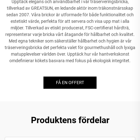
Upptäck elegans och användbarhet i vår träserveringsbricka,
tillverkad av GREATSUN, en ledande aktör inom träkonstnärsskap
sedan 2007. Våra brickor är utformade för både funktionalitet och
estetiskt värde, perfekta för att servera och visa upp mat i alla
miljöer. Tillverkad av etiskt producerat, FSC-certifierat hårdträ,
representerar varje bricka vårt åtagande för hållbarhet och kvalitet.
Med egna tekniker som säkerställer hållbarhet och hygien är vår
träserveringsbricka det perfekta valet för gourmethushåll och lyxiga
matupplevelser världen över. Upptäck hur vår hantverkskonst
omdefinierar kökets basvara med fokus på ekologisk integritet.
FÅ EN OFFERT
Produktens fördelar