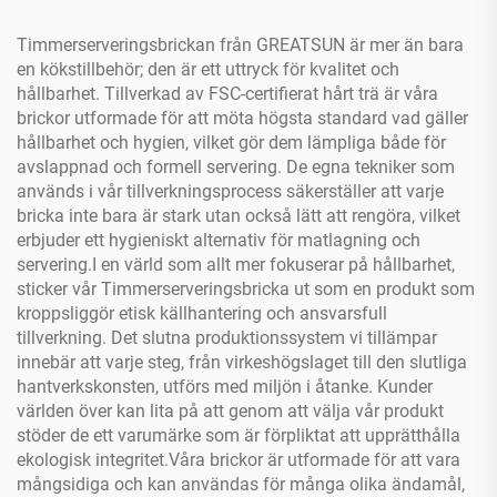
Timmerserveringsbrickan från GREATSUN är mer än bara
en kökstillbehör; den är ett uttryck för kvalitet och
hållbarhet. Tillverkad av FSC-certifierat hårt trä är våra
brickor utformade för att möta högsta standard vad gäller
hållbarhet och hygien, vilket gör dem lämpliga både för
avslappnad och formell servering. De egna tekniker som
används i vår tillverkningsprocess säkerställer att varje
bricka inte bara är stark utan också lätt att rengöra, vilket
erbjuder ett hygieniskt alternativ för matlagning och
servering.I en värld som allt mer fokuserar på hållbarhet,
sticker vår Timmerserveringsbricka ut som en produkt som
kroppsliggör etisk källhantering och ansvarsfull
tillverkning. Det slutna produktionssystem vi tillämpar
innebär att varje steg, från virkeshögslaget till den slutliga
hantverkskonsten, utförs med miljön i åtanke. Kunder
världen över kan lita på att genom att välja vår produkt
stöder de ett varumärke som är förpliktat att upprätthålla
ekologisk integritet.Våra brickor är utformade för att vara
mångsidiga och kan användas för många olika ändamål,