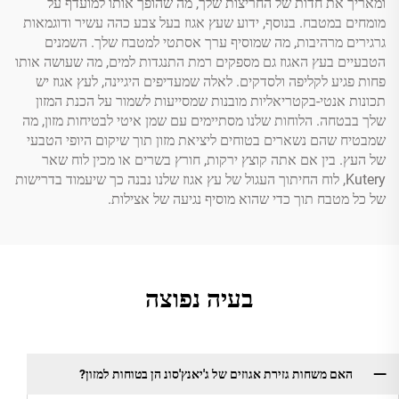
ומאריך את חדות של החריצות שלך, מה שהופך אותו למועדף על
מומחים במטבח. בנוסף, ידוע שעץ אגוז בעל צבע כהה עשיר ודוגמאות
גרגירים מרהיבות, מה שמוסיף ערך אסתטי למטבח שלך. השמנים
הטבעיים בעץ האגוז גם מספקים רמת התנגדות למים, מה שעושה אותו
פחות פגיע לקליפה ולסדקים. לאלה שמעדיפים היגיינה, לעץ אגוז יש
תכונות אנטי-בקטריאליות מובנות שמסייעות לשמור על הכנת המזון
שלך בבטחה. הלוחות שלנו מסתיימים עם שמן איטי לבטיחות מזון, מה
שמבטיח שהם נשארים בטוחים ליציאת מזון תוך שיקום היופי הטבעי
של העץ. בין אם אתה קוצץ ירקות, חורץ בשרים או מכין לוח שאר
Kutery, לוח החיתוך העגול של עץ אגוז שלנו נבנה כך שיעמוד בדרישות
של כל מטבח תוך כדי שהוא מוסיף נגיעה של אצילות.
בעיה נפוצה
האם משחות גזירת אגוזים של ג'יאנץ'סונ הן בטוחות למזון?