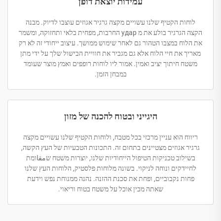
עמידות יוצאת דופן
לוחות הקטיף שלנו עשויים מקצה גרגיר אגוזים עוצבו לדיוק. מבנה
הקצה הגרגיר בולע את מ удар החרבות, מפחית בלאי ותחזוקה, ומשמר
את הלוח במצבו הטהור גם לאחר שימוש ממושך. עיצוב ייחודי זה לא רק
מאריך את חיי הלוח אלא גם מגביר את חוויית הבישול שלך על ידי מתן
משטח חיתוך יציב ואמין. אמור ליו לוחות רופפים ואמץ מוצר שעומד
במבחן הזמן.
היגייני ובטוח להכנה של מזון
ריווח הוא עניין מרכזי בכל מטבח, ולוחות הקטיף שלנו עשויים מקצה
גרגיר אגוזים מצטיינים בתחום זה. התכונות הטבעיות של העץ הקשה,
בשילוב טכניקות הטיפול הייחודיות שלנו, יוצרות משטח שمقاומת
לחיידקים ונוחה לניקוי. בשונה מלוחות פלסטיק, הלוחות העץ שלנו
פחות נקבוביים, ופחת את סכנת ההזנה. נהנה ממנוחת נפש וידעת
שאתה מכין אוכל על משטח בטוח וריאוי.