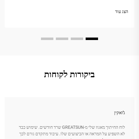
אם אתה רוצה שהמגشور שלך יישאר במצב הזה לאורך שנים, טיפול
שגרתי קל יכול להועיל רבות. בפוסט הזה נסקור...
הצג עוד
ביקורות לקוחות
ג'ואקין
לוח החיתוך מאגוז שלי מ-GREATSUN שרד חודשים. שימוש כבד
לא השפיע על המראה או הביצועים שלו. עיבוד מתקדם גורם לכך