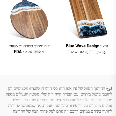
עיצובBlue Wave Design
לוח חיתוך בצורת ים מעוגל
אָרְטיזַן רֶזִין יָם לוח שולחן
מאושר על ידי FDA
لوح החיתוך העגול של עץ אגוז הוא כלי חיוני הן לשefs מקצועיים והן
לחובבי בישול ביתיים. עם הבנייה הייחודית שלו, משטח העגילים מספק
מספר יתרונות על פני לוחות קלאסיים עם גרגירים שטוחים. עגילים
עגולים מיוצרים על ידי סידור סיבי העץ אנכית, מה שמאפשר לחריצה
לחתוך ביניהם במקום דרכם. זה גורם לנזק פחות קצה של החריצה