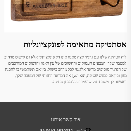
אסתטיקה מתאימה לפונקציונליות
לוח הטחינה שלנו עם גרגיר קצה מאגוז אינו רק פונקציונלי אלא גם קישוט מרהיב
למטבח שלך. הצבעים העמוקים והחשוכים של עץ האגוז והדפוסים המורכבים
של הגרגיר מוסיפים מראה אלגנטי לכל מרחב בישול. בין אם תשתמשי בו להכנה
מזון ובין אם כמגש שטיפה, הוא יعزז את המראה החזותי של המטבח שלך,
ויאפשר לך משטח חזק שיעמוד בכל מבחן טחינה.
צור קשר איתנו
טלפון:
+86-0662-6810012