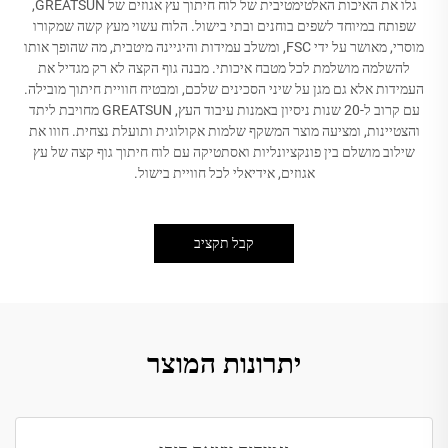
גלו את האיכות האלטימטיבית של לוח חיתוך עץ אגוזים של GREATSUN,
שפותח במיוחד לשפים בוחנים ובתי בישול. הלוח עשוי מעץ קשה שמקורו
מוסרי, מאושר על ידי FSC, ומשלב עמידות והיגיינה מיטבית, מה שהופך אותו
להשלמה מושלמת לכל מטבח איכותי. מבנה גוף הקצה לא רק מגדיל את
העמידות אלא גם מגן על שיני הסכינים שלכם, ומבטיח חוויית חיתוך מובילה.
עם קרוב ל-20 שנות ניסיון באמנות עיבוד העץ, GREATSUN מחויבת ליתד
והצטיינות, ומציעה מוצר המשקף שלמות אקולוגית ותועלת נצחית. חווו את
שילוב מושלם בין פונקציונליות ואסתטיקה עם לוח חיתוך גוף קצה של עץ
אגוזים, אידיאלי לכל חוויית בישול.
קבל תקציב
יתרונות המוצר