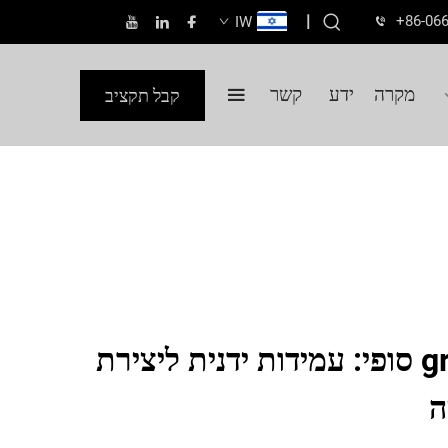
|
+86-06
IW
מקרה
ידע
קשר
קבל תקציב
לוח חיתוך בג grain סופי: עמידות ידנית ליצירת
ה