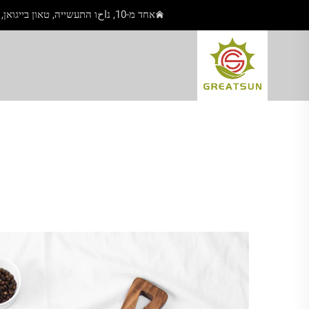
אחד מ-10, נاحו התעשייה, טאון בייגואן, יאנגג'יאנג, גואנגדונג, סין