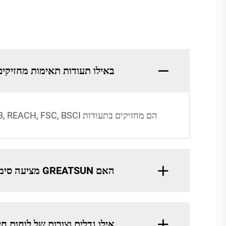
באילו תעודות תאימות מחזיקים לוחו
הם מחזיקים בתעודות FDA, LFGB, REACH, FSC, BSCI ו-EC/EU, מבטיחים בטיחות מזון, מקורות בר-קיימא והסכמה לנורמות איכות וסביבה בינלאומיות.
האם GREATSUN מציעה סימון מותאם אישית (branding) ללוחות חיתוך?
אילו גדלים וצורות של לוחות חי