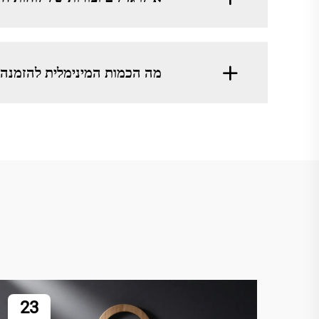
מה הכמות המינימלית להזמנה (MOQ) עבור הזמנות לוחות חיתוך של EATSUN
23