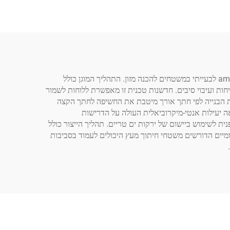
לוחות חיתוך של GREATSUN כוללים טכנולוגיה מפוקחת למניעת תזוזה שמשנה באופן מהותי את היחס בין עץ למים, שנחשב מסורתיamente לבעייתי במשטחים להכנה מזון. התהליך המוגן כולל
חות ועיבוי סיבים. חדשנות טכנית זו מאפשרת ללוחות לשמור
יטת הבנייה לפי חתך אורך מיטבת את החשיפה לחתך הקצה
, כדי לספק הגנה על שיני סכין תוך מינימום של מסלולי חדירה לנוזלים. אימות צד ג' לפי ת стандנרט DIN EN 1276 מראה יעילות אנטי-מיקרוביאלית העולה על הדרישות
ית לשימוש ביישום של ירקות ים טריים. תהליך הייצור כולל
ומיים הדורשים משטחי חיתוך מעץ היכולים לעמוד בסביבות