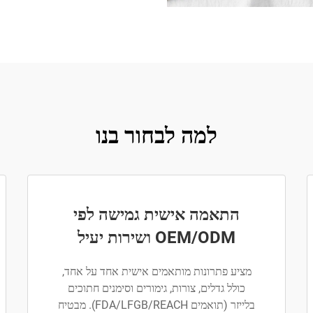
למה לבחור בנו
התאמה אישית גמישה לפי
OEM/ODM ושירות יעיל
מציע פתרונות מותאמים אישית אחד על אחד,
כולל גדלים, צורות, גימורים וסימנים חתוכים
בלייזר (תואמים FDA/LFGB/REACH). מבטיח