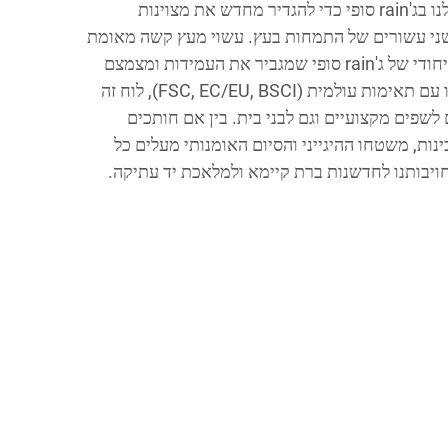
אנו מעצבים את לוח החיתוך שלנו בג'rain סופי כדי להגדיר מחדש את מצוינות
שני עשורים של התמחות בעץ. עשוי מעץ קשה מאומת
על ידי FSC, הלוח מפגין מבנה ייחודי של ג'rain סופי שמגביר את העמידות ומצמצם
נזק לסכינים. מיוצר במתקן שלנו עם תאימות עולמית (FSC, EC/EU, BSCI), לוח זה
לשפים מקצועיים וגם לבני בית. בין אם חותכים
נות, משטחו ההיגייני והסיום האומנותי מעלים כל
יבותנו לחדשנות ברת קיימא ולמלאכת יד עתיקה.