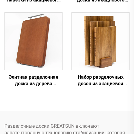
дерева и лопата для
дерева и мрамора
пиццы
диаметром 10"
Элитная разделочная
Набор разделочных
доска из дерева
досок из акациевой
птерокарпуса
древесины с подставкой
макрокарпуса
— 3 предмета, дизайн в
виде книги для
кухонного декора и
использования
Разделочные доски GREATSUN включают
запатентованную технологию стабилизации, которая