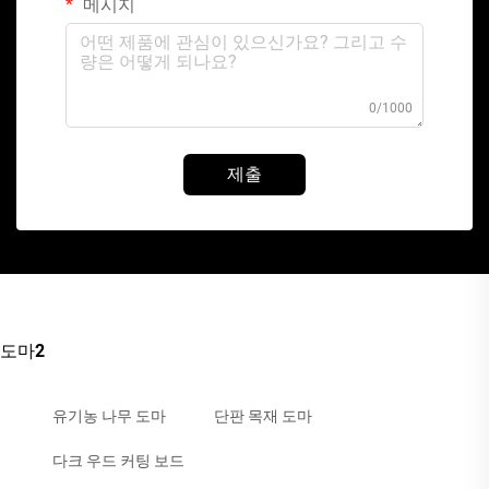
메시지
0/1000
제출
도마2
유기농 나무 도마
단판 목재 도마
다크 우드 커팅 보드