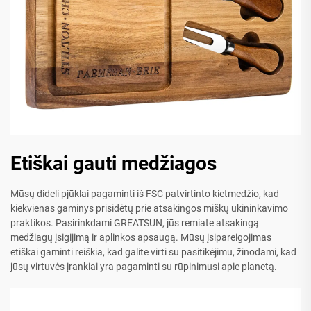
Etiškai gauti medžiagos
Mūsų dideli pjūklai pagaminti iš FSC patvirtinto kietmedžio, kad
kiekvienas gaminys prisidėtų prie atsakingos miškų ūkininkavimo
praktikos. Pasirinkdami GREATSUN, jūs remiate atsakingą
medžiagų įsigijimą ir aplinkos apsaugą. Mūsų įsipareigojimas
etiškai gaminti reiškia, kad galite virti su pasitikėjimu, žinodami, kad
jūsų virtuvės įrankiai yra pagaminti su rūpinimusi apie planetą.