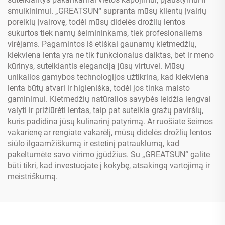
smulkinimui. „GREATSUN“ supranta mūsų klientų įvairių
poreikių įvairovę, todėl mūsų didelės drožlių lentos
sukurtos tiek namų šeimininkams, tiek profesionaliems
virėjams. Pagamintos iš etiškai gaunamų kietmedžių,
kiekviena lenta yra ne tik funkcionalus daiktas, bet ir meno
kūrinys, suteikiantis eleganciją jūsų virtuvei. Mūsų
unikalios gamybos technologijos užtikrina, kad kiekviena
lenta būtų atvari ir higieniška, todėl jos tinka maisto
gaminimui. Kietmedžių natūralios savybės leidžia lengvai
valyti ir prižiūrėti lentas, taip pat suteikia gražų paviršių,
kuris padidina jūsų kulinarinį patyrimą. Ar ruošiate šeimos
vakarienę ar rengiate vakarėlį, mūsų didelės drožlių lentos
siūlo ilgaamžiškumą ir estetinį patrauklumą, kad
pakeltumėte savo virimo įgūdžius. Su „GREATSUN“ galite
būti tikri, kad investuojate į kokybę, atsakingą vartojimą ir
meistriškumą.