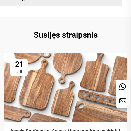
Susijęs straipsnis
21
Jul
Acacia Confusa vs. Acacia Mangium: Kaip pasirinkti