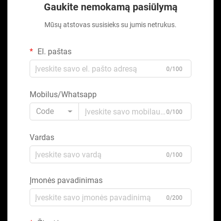
Gaukite nemokamą pasiūlymą
Mūsų atstovas susisieks su jumis netrukus.
El. paštas
0/100
Mobilus/Whatsapp
Code
0/100
Vardas
0/100
Įmonės pavadinimas
0/200