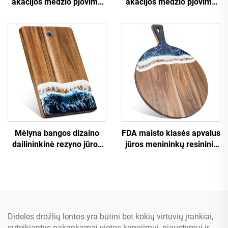
akacijos medžio pjovimo
akacijos medžio pjovimo
lentelė su kelniamuoju
lentelė ir pico šauktuvė
aukštu
Mėlyna bangos dizaino
FDA maisto klasės apvalus
dailininkinė rezyno jūros
jūros menininkų resininis
parinktinė pultas
girtinėjimo lankelis
Didelės drožlių lentos yra būtini bet kokių virtuvių įrankiai,
suteikiantys pakankamai vietos kapojimui, pjaustymui ir