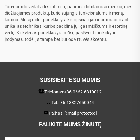
Turėdami beveik dvidešimt metų patirties dirbdami su medžiu, mes
didžiuojamės produktų, kurie sujungia funkcionalumą ir meną,
kūrimu. Mūsų dideli padėklai yra kruopščiai gaminami naudojant
unikalias technikas, kurios padidina jų ilgaamžiškumą ir estetinę
vertę. Kiekvienas padėklas yra mūsų pasišventimo kokybei
įrodymas, todėl jis tampa bet kurios virtuvės akcentu.
SUSISIEKITE SU MUMIS
Telefonas:
+86-0662-6810012
Tel:
+86-13827650044
Paštas:
[email protected]
PALIKITE MUMS ŽINUTĘ