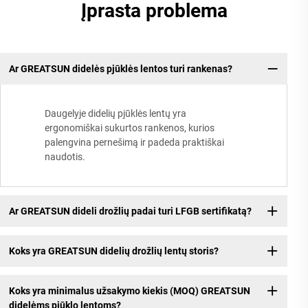
Įprasta problema
Ar GREATSUN didelės pjūklės lentos turi rankenas?
Daugelyje didelių pjūklės lentų yra
ergonomiškai sukurtos rankenos, kurios
palengvina pernešimą ir padeda praktiškai
naudotis.
Ar GREATSUN dideli drožlių padai turi LFGB sertifikatą?
Koks yra GREATSUN didelių drožlių lentų storis?
Koks yra minimalus užsakymo kiekis (MOQ) GREATSUN
didelėms pjūklo lentoms?