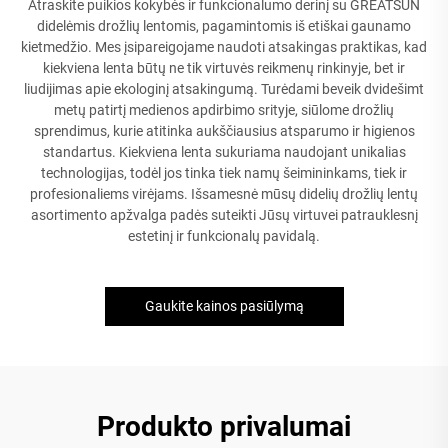
Atraskite puikios kokybės ir funkcionalumo derinį su GREATSUN
didelėmis drožlių lentomis, pagamintomis iš etiškai gaunamo
kietmedžio. Mes įsipareigojame naudoti atsakingas praktikas, kad
kiekviena lenta būtų ne tik virtuvės reikmenų rinkinyje, bet ir
liudijimas apie ekologinį atsakingumą. Turėdami beveik dvidešimt
metų patirtį medienos apdirbimo srityje, siūlome drožlių
sprendimus, kurie atitinka aukščiausius atsparumo ir higienos
standartus. Kiekviena lenta sukuriama naudojant unikalias
technologijas, todėl jos tinka tiek namų šeimininkams, tiek ir
profesionaliems virėjams. Išsamesnė mūsų didelių drožlių lentų
asortimento apžvalga padės suteikti Jūsų virtuvei patrauklesnį
estetinį ir funkcionalų pavidalą.
Gaukite kainos pasiūlymą
Produkto privalumai