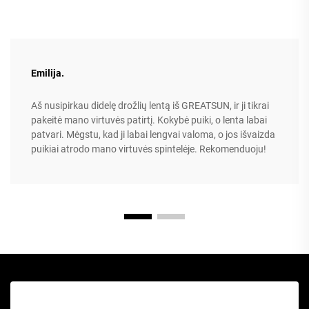
Emilija.
Aš nusipirkau didelę drožlių lentą iš GREATSUN, ir ji tikrai
pakeitė mano virtuvės patirtį. Kokybė puiki, o lenta labai
patvari. Mėgstu, kad ji labai lengvai valoma, o jos išvaizda
puikiai atrodo mano virtuvės spintelėje. Rekomenduoju!