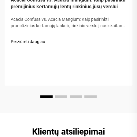
prēmijinius kertamųjų lentų rinkinius jūsų verslui
Acacia Confusa vs. Acacia Mangium: Kaip pasirinkti
prancūzinius kertamųjų lankelių rinkinio verslui, nusiskaitant
medžiotojus iš medienos, „Akacijos medis“ vertinamas dėl jo
tvirtumo, grobės ir ilgalaikio naudojimo. Bet ne visos akacijos
Peržiūrėti daugiau
yra lygios. Rinka dažnai konfliktuoja…
Klientų atsiliepimai