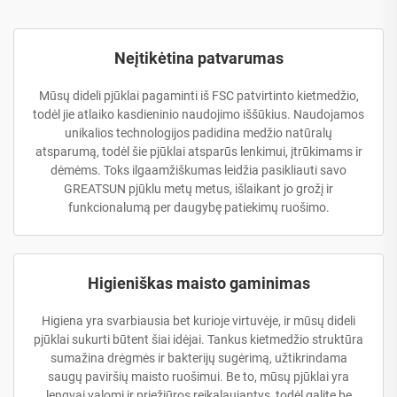
Neįtikėtina patvarumas
Mūsų dideli pjūklai pagaminti iš FSC patvirtinto kietmedžio,
todėl jie atlaiko kasdieninio naudojimo iššūkius. Naudojamos
unikalios technologijos padidina medžio natūralų
atsparumą, todėl šie pjūklai atsparūs lenkimui, įtrūkimams ir
dėmėms. Toks ilgaamžiškumas leidžia pasikliauti savo
GREATSUN pjūklu metų metus, išlaikant jo grožį ir
funkcionalumą per daugybę patiekimų ruošimo.
Higieniškas maisto gaminimas
Higiena yra svarbiausia bet kurioje virtuvėje, ir mūsų dideli
pjūklai sukurti būtent šiai idėjai. Tankus kietmedžio struktūra
sumažina drėgmės ir bakterijų sugėrimą, užtikrindama
saugų paviršių maisto ruošimui. Be to, mūsų pjūklai yra
lengvai valomi ir priežiūros reikalaujantys, todėl galite be