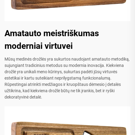
Amatauto meistriškumas
moderniai virtuvei
Mūsų medinės drožlės yra sukurtos naudojant amatauto metodiką,
sujungiant tradicinius metodus su modernia inovacija. Kiekviena
drožlė yra unikali meno kūrinys, sukurtas padėti jūsų virtuvės
estetikai ir kartu suteikiant neprilygstamą funkcionalumą.
Rūpestingai atrinkti medžiagos ir kruopštaus dėmesio į detalės
užtikrina, kad kiekviena drožlė būtų ne tik įrankis, bet ir ryški
dekoratyvinė detalė.