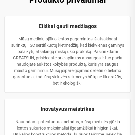
Etiškai gauti medžiagos
Mūsų medinių pjūklo lentos pagamintos iš atsakingai
surinktų FSC sertifikuotų kietmedžių, kad kiekvienas gaminys
palaikytų atsakingą miškų ūkio praktiką. Pasirinkdami
GREATSUN, prisidedate prie aplinkos apsaugos ir tuo pačiu
naudojate aukštos kokybės produktą, kuris yra saugus
maisto gaminimui. Mūsų įsipareigojimas dėl etinio tiekimo
garantuoja, kad jūsų virtuvės reikmenys būtų ne tik gražūs,
bet ir ekologiški.
Inovatyvus meistrikas
Naudodami patentuotus metodus, mūsų medinės pjūklo
lentos sukurtos maksimaliai ilgaamžiškai ir higieniškai.
Unikalios konstrukcijos metodai, kuriuos taikome, neleidžia