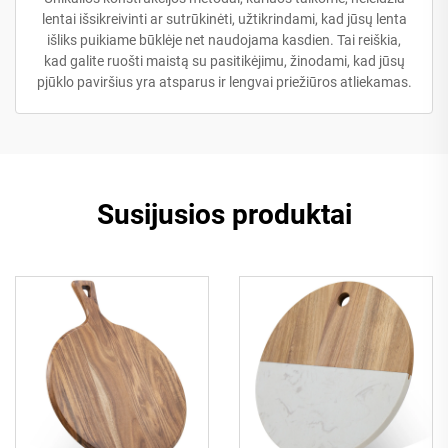
lentai išsikreivinti ar sutrūkinėti, užtikrindami, kad jūsų lenta
išliks puikiame būklėje net naudojama kasdien. Tai reiškia,
kad galite ruošti maistą su pasitikėjimu, žinodami, kad jūsų
pjūklo paviršius yra atsparus ir lengvai priežiūros atliekamas.
Susijusios produktai