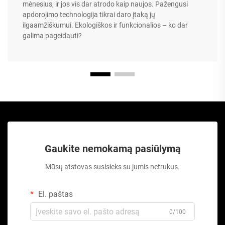
mėnesius, ir jos vis dar atrodo kaip naujos. Pažengusi
apdorojimo technologija tikrai daro įtaką jų
ilgaamžiškumui. Ekologiškos ir funkcionalios – ko dar
galima pageidauti?
Gaukite nemokamą pasiūlymą
Mūsų atstovas susisieks su jumis netrukus.
El. paštas
0/100