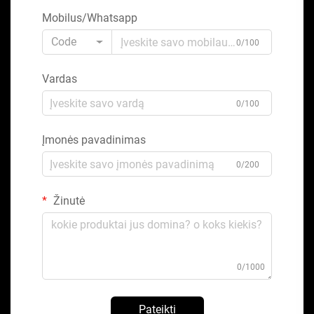
Mobilus/Whatsapp
Code
0/100
Vardas
0/100
Įmonės pavadinimas
0/200
Žinutė
0/1000
Pateikti