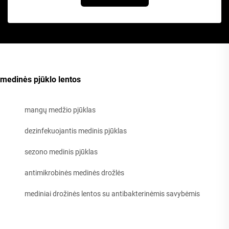
medinės pjūklo lentos
mangų medžio pjūklas
dezinfekuojantis medinis pjūklas
sezono medinis pjūklas
antimikrobinės medinės drožlės
mediniai drožinės lentos su antibakterinėmis savybėmis