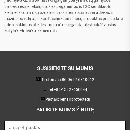
Įmonėje GREATSUN, atsakinga gamyba yra mūsų gamybos
proceso esmė. Mūsų drožlės pagamintos iš FSC sertifikuoto
kietmedžio, o mūsų uždaro ciklo sistema sumažina atliekas ir
mažina poveikį aplinkai. Pasirinkdami mūsų produktus prisidedate
prie atsakingos ateities, tuo pačiu mėgaudamiesi aukščiausios
kokybės virtuvės reikmenimis.
SUSISIEKITE SU MUMIS
Telefonas:
+86-0662-6810012
Tel:
+86-13827650044
Paštas:
[email protected]
PALIKITE MUMS ŽINUTĘ