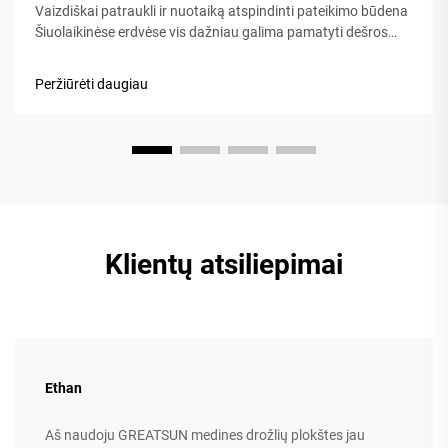
Vaizdiškai patraukli ir nuotaiką atspindinti pateikimo būdena
Šiuolaikinėse erdvėse vis dažniau galima pamatyti dešros
lentas – ne veltui: jos žavi išvaizda ir yra lengvai dalijamasi.
Kai užkandžiai išdėstyti ant medinio ar marmurinio padėklo,
Peržiūrėti daugiau
visa stalo aplinka tampa šiltesnė ir...
Klientų atsiliepimai
Ethan
Aš naudoju GREATSUN medines drožlių plokštes jau