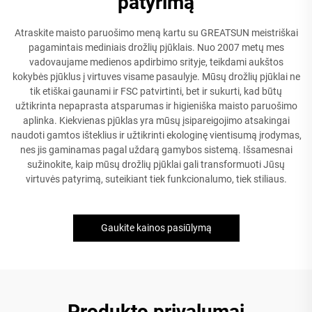
patyrimą
Atraskite maisto paruošimo meną kartu su GREATSUN meistriškai
pagamintais mediniais drožlių pjūklais. Nuo 2007 metų mes
vadovaujame medienos apdirbimo srityje, teikdami aukštos
kokybės pjūklus į virtuves visame pasaulyje. Mūsų drožlių pjūklai ne
tik etiškai gaunami ir FSC patvirtinti, bet ir sukurti, kad būtų
užtikrinta nepaprasta atsparumas ir higieniška maisto paruošimo
aplinka. Kiekvienas pjūklas yra mūsų įsipareigojimo atsakingai
naudoti gamtos išteklius ir užtikrinti ekologinę vientisumą įrodymas,
nes jis gaminamas pagal uždarą gamybos sistemą. Išsamesnai
sužinokite, kaip mūsų drožlių pjūklai gali transformuoti Jūsų
virtuvės patyrimą, suteikiant tiek funkcionalumo, tiek stiliaus.
Gaukite kainos pasiūlymą
Produkto privalumai