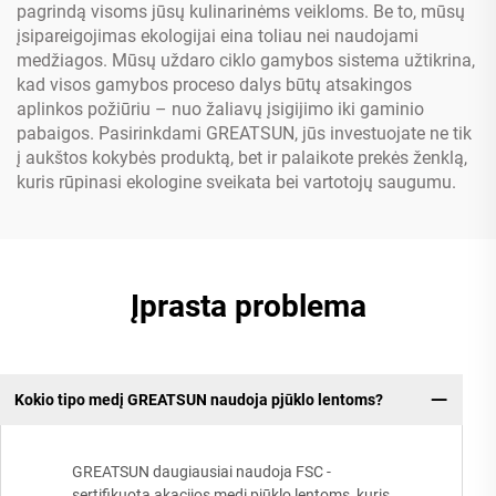
pagrindą visoms jūsų kulinarinėms veikloms. Be to, mūsų
įsipareigojimas ekologijai eina toliau nei naudojami
medžiagos. Mūsų uždaro ciklo gamybos sistema užtikrina,
kad visos gamybos proceso dalys būtų atsakingos
aplinkos požiūriu – nuo žaliavų įsigijimo iki gaminio
pabaigos. Pasirinkdami GREATSUN, jūs investuojate ne tik
į aukštos kokybės produktą, bet ir palaikote prekės ženklą,
kuris rūpinasi ekologine sveikata bei vartotojų saugumu.
Įprasta problema
Kokio tipo medį GREATSUN naudoja pjūklo lentoms?
GREATSUN daugiausiai naudoja FSC -
sertifikuotą akacijos medį pjūklo lentoms, kuris