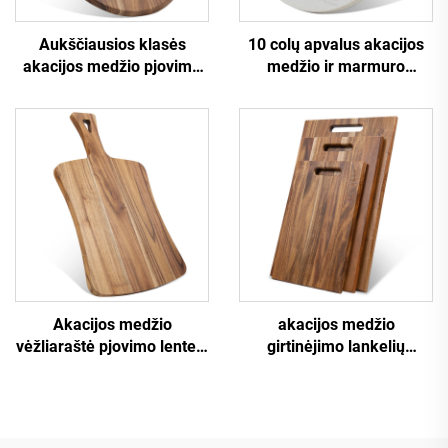
Aukščiausios klasės
10 colų apvalus akacijos
akacijos medžio pjovimo
medžio ir marmuro
lentelė ir pico šauktuvė
pjovimo lenta
Akacijos medžio
akacijos medžio
vėžliaraštė pjovimo lentelė
girtinėjimo lankelių
su užranka
rinkinys trimis dydžiais