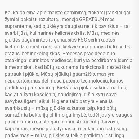
Kai kalba eina apie maisto gaminimą, tinkami įrankiai gali
žymiai pakeisti rezultatą. Įmonėje GREATSUN mes
suprantame, kad pjūklė yra daugiau nei tik paviršius – tai
svarbi jūsų kulinarinės kelionės dalis. Mūsų medinės
pjūklės pagamintos iš geriausios FSC sertifikuotos
kietmedžio medienos, kad kiekvienas gaminys būtų ne tik
gražus, bet ir ekologiškas. Procesas prasideda nuo
atsakingai surinktos medienos, kuri yra perdirbama įdėmiai
ir meistriškai, kad būtų sukuriama funkcionali ir estetiškai
patraukli pjūklė. Mūsų pjūklių ilgaamžiškumas yra
nepakartojamas dėl mūsų patento technologijų, kurios
padidina jų atsparumą. Kiekviena pjūklė sukuriama taip,
kad atlaikytų kasdieninį naudojimą ir išlaikytų savo
savybes ilgam laikui. Higiena taip pat yra viena iš
svarbiausių – mūsų pjūklės sukurtos taip, kad būtų
sumažinta bakterijų plitimo galimybė, todėl jos yra saugus
pasirinkimas maisto gaminimui. Ar tai būtų daržovių
kapojimas, mėsos pjaustymas ar menkai paruoštų sūrių
padavimas – mūsų pjūklės suteikia patikimą ir stilingą