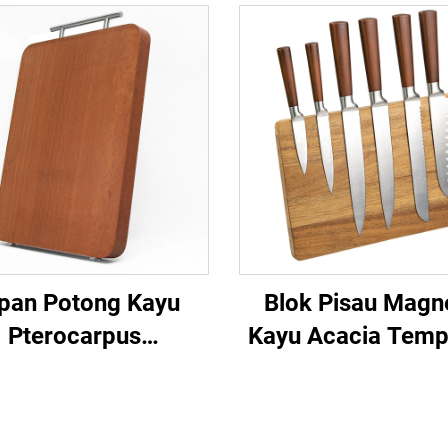
pan Potong Kayu
Blok Pisau Magn
Pterocarpus
Kayu Acacia Tem
rocarpus Premium
Khas