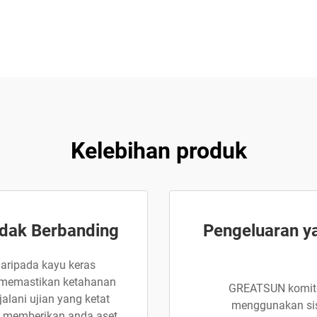
Kelebihan produk
idak Berbanding
Pengeluaran y
aripada kayu keras
a, memastikan ketahanan
GREATSUN komited
jalani ujian yang ketat
menggunakan sis
, memberikan anda aset