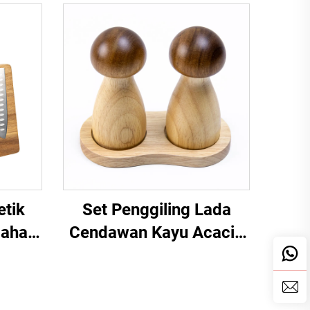
etik
Set Penggiling Lada
pahan
Cendawan Kayu Acacia
& Getah