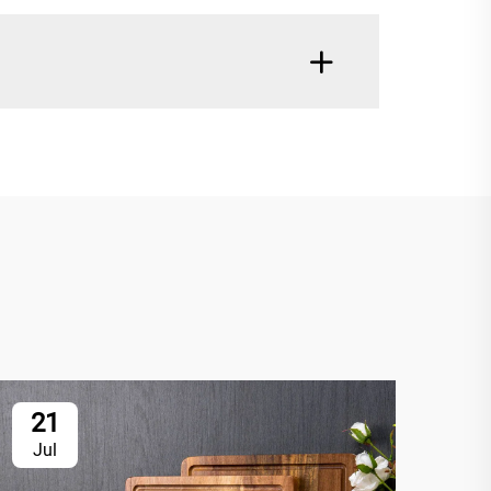
21
2
Jul
Ju