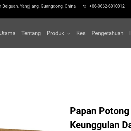
r Beiguan, Yangjiang, Guangdong, China
+86-0662-6810012
 Utama
Tentang
Produk
Kes
Pengetahuan
Papan Potong B
Keunggulan D