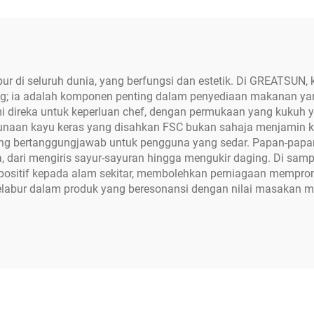
pur di seluruh dunia, yang berfungsi dan estetik. Di GREAT
g; ia adalah komponen penting dalam penyediaan makanan ya
 direka untuk keperluan chef, dengan permukaan yang kukuh 
aan kayu keras yang disahkan FSC bukan sahaja menjamin ku
g bertanggungjawab untuk pengguna yang sedar. Papan-papan i
dari mengiris sayur-sayuran hingga mengukir daging. Di samp
positif kepada alam sekitar, membolehkan perniagaan mem
elabur dalam produk yang beresonansi dengan nilai masakan