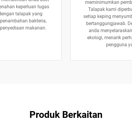
meminimumkan pemba
enahan keperluan tugas
Talapak kami diperbu
dengan talapak yang
setiap keping menyum
n penambahan bakteria,
bertanggungjawab. De
k penyediaan makanan.
anda menyelaraskan 
ekologi, menarik per
pengguna yan
Produk Berkaitan