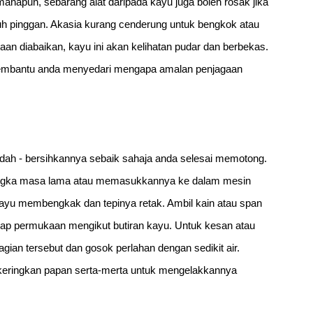
anapun, sebarang alat daripada kayu juga boleh rosak jika
h pinggan. Akasia kurang cenderung untuk bengkok atau
aan diabaikan, kayu ini akan kelihatan pudar dan berbekas.
mbantu anda menyedari mengapa amalan penjagaan
ah - bersihkannya sebaik sahaja anda selesai memotong.
jangka masa lama atau memasukkannya ke dalam mesin
kayu membengkak dan tepinya retak. Ambil kain atau span
lap permukaan mengikut butiran kayu. Untuk kesan atau
gian tersebut dan gosok perlahan dengan sedikit air.
n keringkan papan serta-merta untuk mengelakkannya