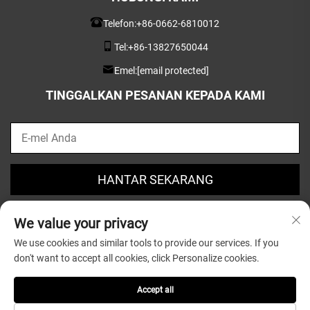
Telefon:
+86-0662-6810012
Tel:
+86-13827650044
Emel:
[email protected]
TINGGALKAN PESANAN KEPADA KAMI
HANTAR SEKARANG
We value your privacy
We use cookies and similar tools to provide our services. If you
don't want to accept all cookies, click Personalize cookies.
Hak Cipta © 2025 oleh Guangdong Greatsun Wooden
Housewares Co.,Ltd. |
Dasar Privasi
Accept all