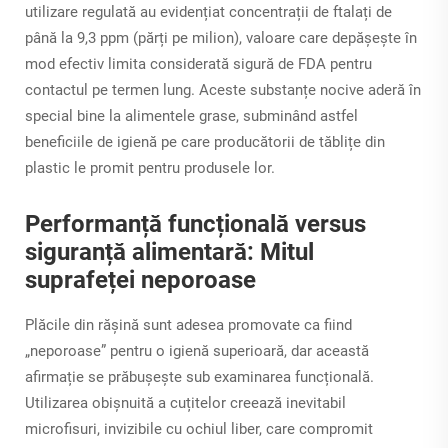
utilizare regulată au evidențiat concentrații de ftalați de
până la 9,3 ppm (părți pe milion), valoare care depășește în
mod efectiv limita considerată sigură de FDA pentru
contactul pe termen lung. Aceste substanțe nocive aderă în
special bine la alimentele grase, subminând astfel
beneficiile de igienă pe care producătorii de tăblițe din
plastic le promit pentru produsele lor.
Performanță funcțională versus
siguranță alimentară: Mitul
suprafeței neporoase
Plăcile din rășină sunt adesea promovate ca fiind
„neporoase” pentru o igienă superioară, dar această
afirmație se prăbușește sub examinarea funcțională.
Utilizarea obișnuită a cuțitelor creează inevitabil
microfisuri, invizibile cu ochiul liber, care compromit