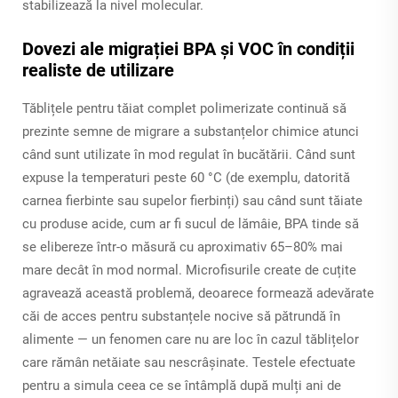
stabilizează la nivel molecular.
Dovezi ale migrației BPA și VOC în condiții
realiste de utilizare
Tăblițele pentru tăiat complet polimerizate continuă să
prezinte semne de migrare a substanțelor chimice atunci
când sunt utilizate în mod regulat în bucătării. Când sunt
expuse la temperaturi peste 60 °C (de exemplu, datorită
carnea fierbinte sau supelor fierbinți) sau când sunt tăiate
cu produse acide, cum ar fi sucul de lămâie, BPA tinde să
se elibereze într-o măsură cu aproximativ 65–80% mai
mare decât în mod normal. Microfisurile create de cuțite
agravează această problemă, deoarece formează adevărate
căi de acces pentru substanțele nocive să pătrundă în
alimente — un fenomen care nu are loc în cazul tăblițelor
care rămân netăiate sau nescrâșinate. Testele efectuate
pentru a simula ceea ce se întâmplă după mulți ani de