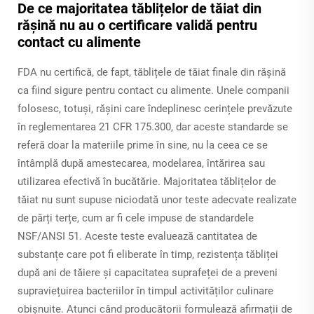
De ce majoritatea tăblițelor de tăiat din
rășină nu au o certificare validă pentru
contact cu alimente
FDA nu certifică, de fapt, tăblițele de tăiat finale din rășină
ca fiind sigure pentru contact cu alimente. Unele companii
folosesc, totuși, rășini care îndeplinesc cerințele prevăzute
în reglementarea 21 CFR 175.300, dar aceste standarde se
referă doar la materiile prime în sine, nu la ceea ce se
întâmplă după amestecarea, modelarea, întărirea sau
utilizarea efectivă în bucătărie. Majoritatea tăblițelor de
tăiat nu sunt supuse niciodată unor teste adecvate realizate
de părți terțe, cum ar fi cele impuse de standardele
NSF/ANSI 51. Aceste teste evaluează cantitatea de
substanțe care pot fi eliberate în timp, rezistența tăbliței
după ani de tăiere și capacitatea suprafeței de a preveni
supraviețuirea bacteriilor în timpul activităților culinare
obișnuite. Atunci când producătorii formulează afirmații de