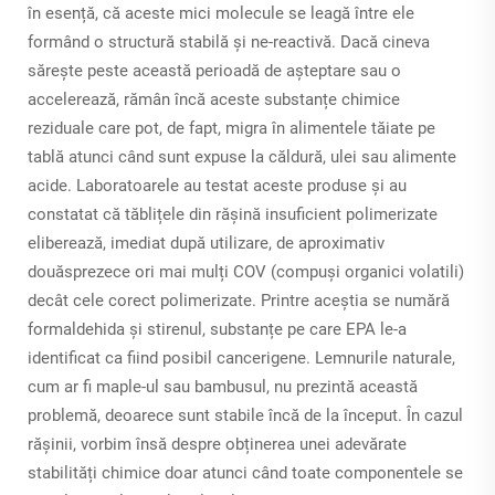
în esență, că aceste mici molecule se leagă între ele
formând o structură stabilă și ne-reactivă. Dacă cineva
sărește peste această perioadă de așteptare sau o
accelerează, rămân încă aceste substanțe chimice
reziduale care pot, de fapt, migra în alimentele tăiate pe
tablă atunci când sunt expuse la căldură, ulei sau alimente
acide. Laboratoarele au testat aceste produse și au
constatat că tăblițele din rășină insuficient polimerizate
eliberează, imediat după utilizare, de aproximativ
douăsprezece ori mai mulți COV (compuși organici volatili)
decât cele corect polimerizate. Printre aceștia se numără
formaldehida și stirenul, substanțe pe care EPA le-a
identificat ca fiind posibil cancerigene. Lemnurile naturale,
cum ar fi maple-ul sau bambusul, nu prezintă această
problemă, deoarece sunt stabile încă de la început. În cazul
rășinii, vorbim însă despre obținerea unei adevărate
stabilități chimice doar atunci când toate componentele se