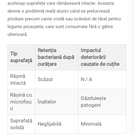
aceleiași suprafețe care rămăseseră intacte. Aceasta
devine o problemă reală atunci când se prelucrează
produse precum carne crudă sau scânduri de tăiat pentru
legume proaspete, care sunt consumate fără o gătire
ulterioară.
Retenția
Impactul
Tip
bacteriană după
deteriorării
suprafață
curățare
cauzate de cuțite
Rășină
Scăzut
N / A
intactă
Rășină cu
Găzduiește
microfisu
Înaltelor
patogeni
ri
Suprafață
Neglijabilă
Minimală
solidă