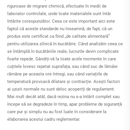
riguroase de migrare chimică, efectuate în medii de
laborator controlate, unde toate materialele sunt întâi
întărite corespunzător. Ceea ce este important aici este
faptul că aceste standarde nu înseamnă, de fapt, că un
produs este certificat ca fiind „de calitate alimentară”
pentru utilizarea zilnică în bucătărie. Când analizăm ceea ce
se întâmplă în bucătăriile reale, lucrurile devin complicate
foarte repede. Gândiți-vă la toate acele momente în care
cuțitele lovesc repetat suprafața, sau când suc de lămâie
rămâne pe aceasta ore întregi, sau când variațiile de
temperatură provoacă dilatare și contracție. Acești factori
ai uzurii normale nu sunt deloc acoperiți de regulament.
Mai mult decât atât, dacă rezina nu s-a întărit complet sau
începe să se degradeze în timp, apar probleme de siguranță
care pur și simplu nu au fost luate în considerare la
elaborarea acestui cadru reglementar.