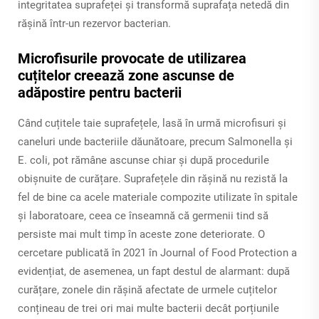
integritatea suprafeței și transformă suprafața netedă din
rășină într-un rezervor bacterian.
Microfisurile provocate de utilizarea
cuțitelor creează zone ascunse de
adăpostire pentru bacterii
Când cuțitele taie suprafețele, lasă în urmă microfisuri și
caneluri unde bacteriile dăunătoare, precum Salmonella și
E. coli, pot rămâne ascunse chiar și după procedurile
obișnuite de curățare. Suprafețele din rășină nu rezistă la
fel de bine ca acele materiale compozite utilizate în spitale
și laboratoare, ceea ce înseamnă că germenii tind să
persiste mai mult timp în aceste zone deteriorate. O
cercetare publicată în 2021 în Journal of Food Protection a
evidențiat, de asemenea, un fapt destul de alarmant: după
curățare, zonele din rășină afectate de urmele cuțitelor
conțineau de trei ori mai multe bacterii decât porțiunile