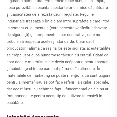
siguranța alimentară. Problemele reale sunt, de exemplu,
lipsa porozității, absența substanțelor chimice dăunătoare
și capacitatea de a rezista uzurii regulate. Regulile
industriale trasează o linie clară între suprafețele care intră
în contact cu alimentele (care necesită verificări adecvate
de siguranță) și componentele pur decorative, care nu
trebuie să respecte aceleași standarde. Chiar dacă
producătorii afirmă că rășina lor este sigilată, aceste tăblițe
se crăpă ușor după numeroase tăieturi cu cuțitul. Odată ce
apar aceste microfisuri, ele devin adăposturi pentru bacterii
și substanțe chimice care pot pătrunde în alimente. În
materialele de marketing se poate menționa că sunt „sigure
pentru alimente” sau se pot face referiri la sigilări speciale,
dar acest lucru nu schimbă faptul fundamental că ele nu au
fost concepute pentru acest tip de utilizare intensivă în
bucătărie.