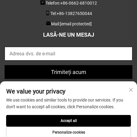
Telefon:
+86-0662-6810012
Tel:
+86-13827650044
Mail:
[email protected]
LASĂ-NE UN MESAJ
Trimiteți acum
We value your privacy
We use cookies and similar tools to provide our services. If you
don't want to accept all cookies, click Personalize cookies.
Drept de autor © 2025 de Guangdong Greatsun Wooden
Housewares Co.,Ltd. |
Politica de confidențialitate
Accept all
Personalize cookies