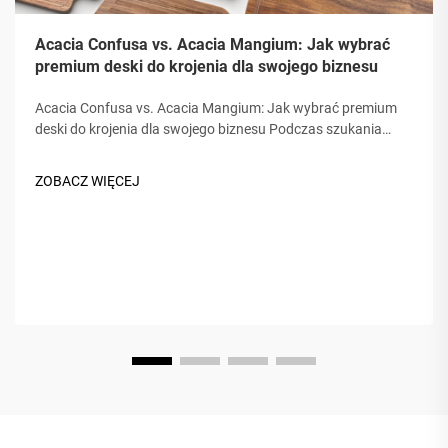
Acacia Confusa vs. Acacia Mangium: Jak wybrać
premium deski do krojenia dla swojego biznesu
Acacia Confusa vs. Acacia Mangium: Jak wybrać premium
deski do krojenia dla swojego biznesu Podczas szukania
desk do krojenia z drewna, "drewno akacji" jest cenione za
swoją twardość, piękno i trwałość. Ale nie wszystkie akacje
ZOBACZ WIĘCEJ
są równe. Rynk często myli...