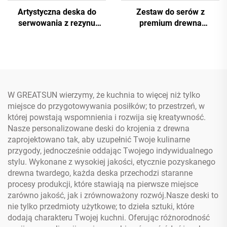
Artystyczna deska do
Zestaw do serów z
serwowania z rezynu
premium drewna
oceanicznego z
akacjowego z nożami ze
certyfikatami FDA
stali nierdzewnej i
rowkiem na soki
W GREATSUN wierzymy, że kuchnia to więcej niż tylko
miejsce do przygotowywania posiłków; to przestrzeń, w
której powstają wspomnienia i rozwija się kreatywność.
Nasze personalizowane deski do krojenia z drewna
zaprojektowano tak, aby uzupełnić Twoje kulinarne
przygody, jednocześnie oddając Twojego indywidualnego
stylu. Wykonane z wysokiej jakości, etycznie pozyskanego
drewna twardego, każda deska przechodzi staranne
procesy produkcji, które stawiają na pierwsze miejsce
zarówno jakość, jak i zrównoważony rozwój.Nasze deski to
nie tylko przedmioty użytkowe; to dzieła sztuki, które
dodają charakteru Twojej kuchni. Oferując różnorodność