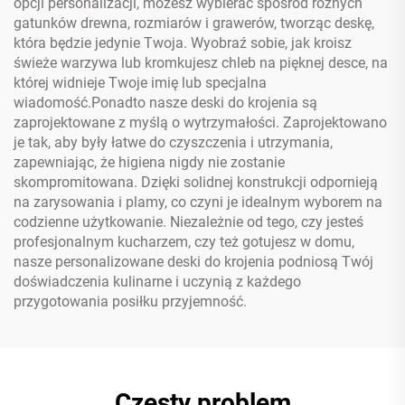
opcji personalizacji, możesz wybierać spośród różnych
gatunków drewna, rozmiarów i grawerów, tworząc deskę,
która będzie jedynie Twoja. Wyobraź sobie, jak kroisz
świeże warzywa lub kromkujesz chleb na pięknej desce, na
której widnieje Twoje imię lub specjalna
wiadomość.Ponadto nasze deski do krojenia są
zaprojektowane z myślą o wytrzymałości. Zaprojektowano
je tak, aby były łatwe do czyszczenia i utrzymania,
zapewniając, że higiena nigdy nie zostanie
skompromitowana. Dzięki solidnej konstrukcji odpornieją
na zarysowania i plamy, co czyni je idealnym wyborem na
codzienne użytkowanie. Niezależnie od tego, czy jesteś
profesjonalnym kucharzem, czy też gotujesz w domu,
nasze personalizowane deski do krojenia podniosą Twój
doświadczenia kulinarne i uczynią z każdego
przygotowania posiłku przyjemność.
Częsty problem