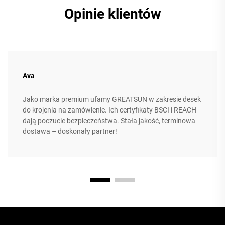
Opinie klientów
Ava
Jako marka premium ufamy GREATSUN w zakresie desek
do krojenia na zamówienie. Ich certyfikaty BSCI i REACH
dają poczucie bezpieczeństwa. Stała jakość, terminowa
dostawa – doskonały partner!