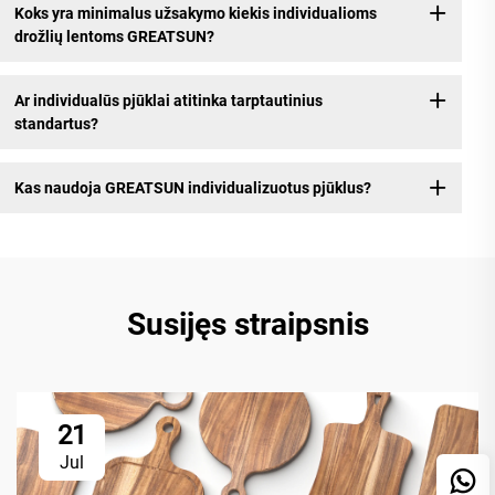
Koks yra minimalus užsakymo kiekis individualioms
drožlių lentoms GREATSUN?
Ar individualūs pjūklai atitinka tarptautinius
standartus?
Kas naudoja GREATSUN individualizuotus pjūklus?
Susijęs straipsnis
21
Jul