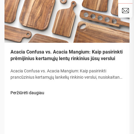
Acacia Confusa vs. Acacia Mangium: Kaip pasirinkti
prēmijinius kertamųjų lentų rinkinius jūsų verslui
Acacia Confusa vs. Acacia Mangium: Kaip pasirinkti
prancūzinius kertamųjų lankelių rinkinio verslui, nusiskaitant
medžiotojus iš medienos, „Akacijos medis“ vertinamas dėl jo
tvirtumo, grobės ir ilgalaikio naudojimo. Bet ne visos akacijos
Peržiūrėti daugiau
yra lygios. Rinka dažnai konfliktuoja…