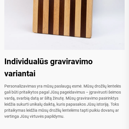
Individualūs graviravimo
variantai
Personalizavimas yra mūsų paslaugų esmė. Mūsų drožlių lentelės
gali būti pritaikytos pagal Jūsų pageidavimus – įgraviruoti šeimos
vardą, svarbią datą ar šiltą žinutę. Mūsų graviravimo pasirinktys
leidžia sukurti unikalų daiktą, kuris papasakos Jūsų istoriją. Toks
pritaikymas leidžia mūsų drožlių lentelėms tapti puikiu dovanų ar
vertinga Jūsų virtuvės papildymu.