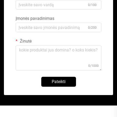
0/100
Įmonės pavadinimas
0/200
Žinutė
0/1000
Pateikti