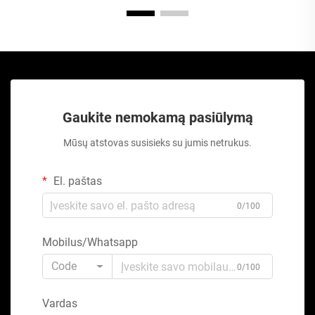
Gaukite nemokamą pasiūlymą
Mūsų atstovas susisieks su jumis netrukus.
El. paštas
0/100
Mobilus/Whatsapp
Code
0/100
Vardas