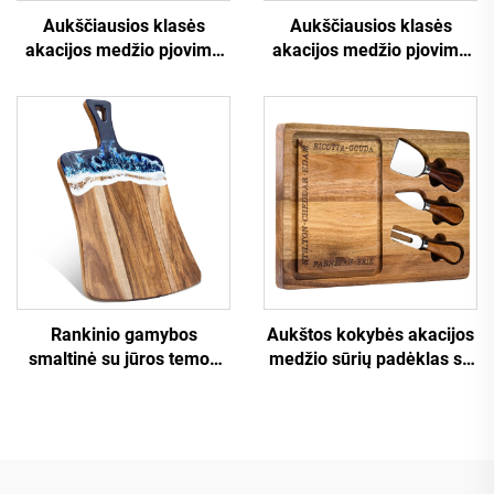
Aukščiausios klasės
Aukščiausios klasės
akacijos medžio pjovimo
akacijos medžio pjovimo
lentelė su kelniamuoju
lentelė ir pico šauktuvė
aukštu
Rankinio gamybos
Aukštos kokybės akacijos
smaltinė su jūros temos
medžio sūrių padėklas su
resinu ir FDA sertifikatais
nepridėtinio plieno peiliais
ir sultų grioveliu