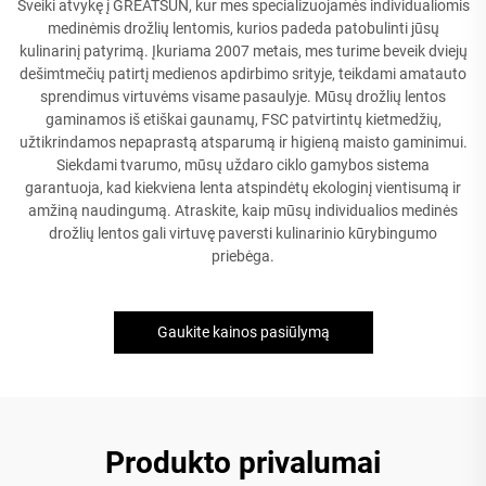
Sveiki atvykę į GREATSUN, kur mes specializuojamės individualiomis
medinėmis drožlių lentomis, kurios padeda patobulinti jūsų
kulinarinį patyrimą. Įkuriama 2007 metais, mes turime beveik dviejų
dešimtmečių patirtį medienos apdirbimo srityje, teikdami amatauto
sprendimus virtuvėms visame pasaulyje. Mūsų drožlių lentos
gaminamos iš etiškai gaunamų, FSC patvirtintų kietmedžių,
užtikrindamos nepaprastą atsparumą ir higieną maisto gaminimui.
Siekdami tvarumo, mūsų uždaro ciklo gamybos sistema
garantuoja, kad kiekviena lenta atspindėtų ekologinį vientisumą ir
amžiną naudingumą. Atraskite, kaip mūsų individualios medinės
drožlių lentos gali virtuvę paversti kulinarinio kūrybingumo
priebėga.
Gaukite kainos pasiūlymą
Produkto privalumai