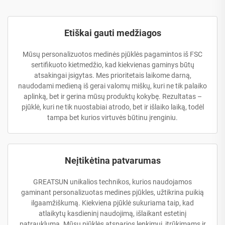
Etiškai gauti medžiagos
Mūsų personalizuotos medinės pjūklės pagamintos iš FSC
sertifikuoto kietmedžio, kad kiekvienas gaminys būtų
atsakingai įsigytas. Mes prioritetais laikome darną,
naudodami medieną iš gerai valomų miškų, kuri ne tik palaiko
aplinką, bet ir gerina mūsų produktų kokybę. Rezultatas –
pjūklė, kuri ne tik nuostabiai atrodo, bet ir išlaiko laiką, todėl
tampa bet kurios virtuvės būtinu įrenginiu.
Neįtikėtina patvarumas
GREATSUN unikalios technikos, kurios naudojamos
gaminant personalizuotas medines pjūkles, užtikrina puikią
ilgaamžiškumą. Kiekviena pjūklė sukuriama taip, kad
atlaikytų kasdieninį naudojimą, išlaikant estetinį
patrauklumą. Mūsų pjūklės atsparios lenkimui, įtrūkimams ir