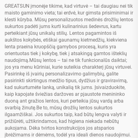
GREATSUN įmonėje tikime, kad virtuvė – tai daugiau nei tik
maisto gaminimo vieta; tai erdvė, kur gimsta prisiminimai ir
klesti kūryba. Mūsų personalizuotos medinės drožlių lentos
sukurtos padėti jums kurti kulinarinius šedevrus, kartu
perteikiant jūsų unikalų stilių. Lentos pagamintos iš
aukštos kokybės, etiškai gaunamų kietmedžių, kiekviena
lenta praeina kruopščią gamybos procesą, kuris yra
orientuotas tiek į kokybę, tiek į atsakingą gamtos išteklių
naudojimą.Mūsų lentos – tai ne tik funkcionalūs daiktai;
jos yra menu kūriniai, kurie suteikia charakterį jūsų virtuvei.
Pasirinkę iš įvairių personalizavimo galimybių, galite
pasirinkti skirtingus medžio tipus, dydžius ir graviravimą,
kad sukurtumėte lanką, unikalią tik jums. Įsivaizduokite,
kaip kapojate šviežias daržoves ar pjaustote menininko
duoną ant gražios lentos, kuri perteikia jūsų vardą arba
svarbią žinutę.Be to, mūsų drožlių lentos sukurtos
ilgaamžiškai. Jos sukurtos taip, kad būtų lengva valyti ir
prižiūrėti, užtikrindamos, kad higiena niekada nebūtų
aukojama. Dėka tvirtos konstrukcijos jos atsparios
įbrėžimams ir dėmėms, todėl yra ideali dienos naudojimui.