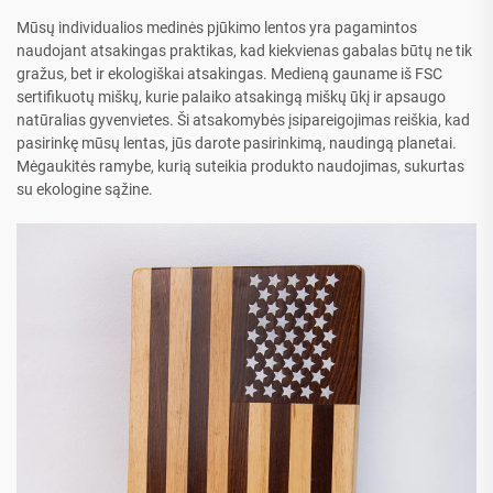
Mūsų individualios medinės pjūkimo lentos yra pagamintos
naudojant atsakingas praktikas, kad kiekvienas gabalas būtų ne tik
gražus, bet ir ekologiškai atsakingas. Medieną gauname iš FSC
sertifikuotų miškų, kurie palaiko atsakingą miškų ūkį ir apsaugo
natūralias gyvenvietes. Ši atsakomybės įsipareigojimas reiškia, kad
pasirinkę mūsų lentas, jūs darote pasirinkimą, naudingą planetai.
Mėgaukitės ramybe, kurią suteikia produkto naudojimas, sukurtas
su ekologine sąžine.