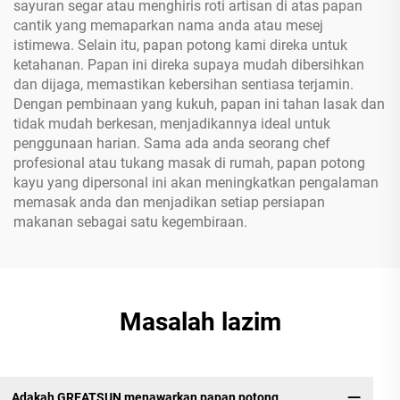
sayuran segar atau menghiris roti artisan di atas papan
cantik yang memaparkan nama anda atau mesej
istimewa. Selain itu, papan potong kami direka untuk
ketahanan. Papan ini direka supaya mudah dibersihkan
dan dijaga, memastikan kebersihan sentiasa terjamin.
Dengan pembinaan yang kukuh, papan ini tahan lasak dan
tidak mudah berkesan, menjadikannya ideal untuk
penggunaan harian. Sama ada anda seorang chef
profesional atau tukang masak di rumah, papan potong
kayu yang dipersonal ini akan meningkatkan pengalaman
memasak anda dan menjadikan setiap persiapan
makanan sebagai satu kegembiraan.
Masalah lazim
Adakah GREATSUN menawarkan papan potong