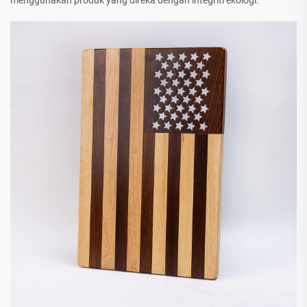
menggunakan produk yang direka dengan integriti ekologi.