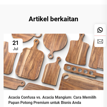
Artikel berkaitan
21
Jul
Acacia Confusa vs. Acacia Mangium: Cara Memilih
Papan Potong Premium untuk Bisnis Anda