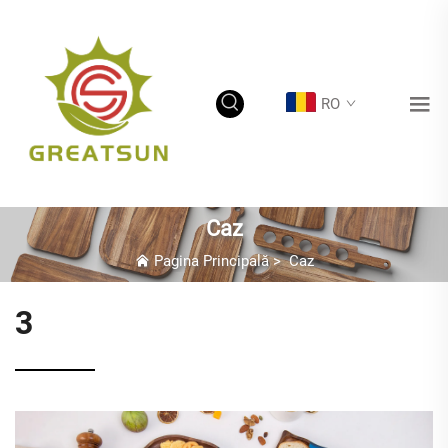
RO
Caz
Pagina Principală
>
Caz
3