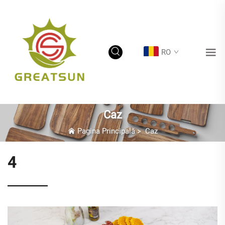
RO
Caz
Pagina Principală
>
Caz
4