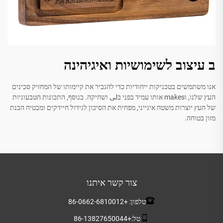
ב עיצוב לשימושיות ואיגיהינה
אנו משתמשים בטכניקות ייחודיות כדי להגביר את קיימותו של המחזיק סכינים
העץ שלנו, וmakes אותו עמיד בפני בلى ושחיקה. בנוסף, התכונות הטבעוניות
של העץ יוצרות משטח איגייני, מפחית את הסיכון לגידול חיידקים ומבטיח הכנת
מזון בטוחה.
צור קשר איתנו
טלפון:
+86-0662-6810012
טל:
+86-13827650044