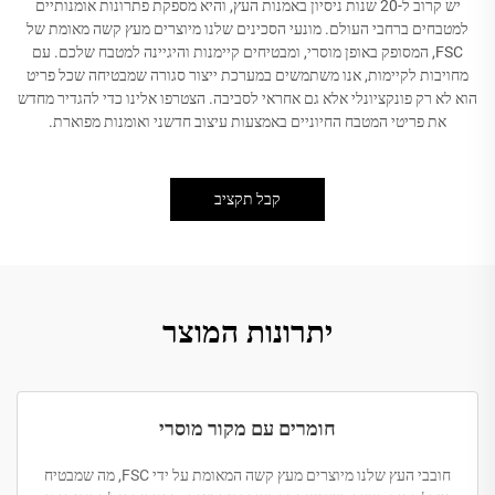
יש קרוב ל-20 שנות ניסיון באמנות העץ, והיא מספקת פתרונות אומנותיים
למטבחים ברחבי העולם. מונעי הסכינים שלנו מיוצרים מעץ קשה מאומת של
FSC, המסופק באופן מוסרי, ומבטיחים קיימנות והיגיינה למטבח שלכם. עם
מחויבות לקיימות, אנו משתמשים במערכת ייצור סגורה שמבטיחה שכל פריט
הוא לא רק פונקציונלי אלא גם אחראי לסביבה. הצטרפו אלינו כדי להגדיר מחדש
את פריטי המטבח החיוניים באמצעות עיצוב חדשני ואומנות מפוארת.
קבל תקציב
יתרונות המוצר
חומרים עם מקור מוסרי
חובבי העץ שלנו מיוצרים מעץ קשה המאומת על ידי FSC, מה שמבטיח