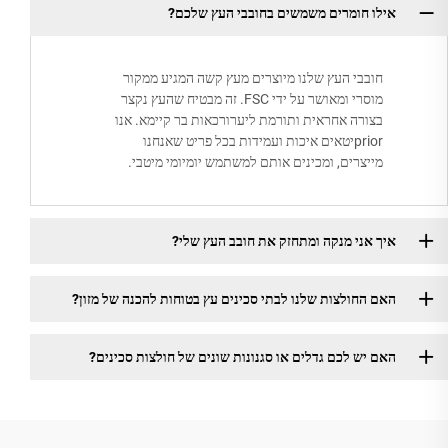
אילו חומרים משמשים בחובבי העץ שלכם?
חובבי העץ שלנו מיוצרים מעץ קשה המגיע ממקור
מוסרי ומאושר על ידי FSC. זה מבטיח שהעץ נקצר
בצורה אחראית ותורמת ליערורכאות בר קיימא. אנו
priorיטאים איכות ועמידות בכל פריט שאנחנו
מייצרים, ומכינים אותם למשתמש יומיומי מיטבי.
איך אני מנקה ומתחזק את חובב העץ שלי?
האם החולצות שלנו לבתי סכינים עץ בטוחות להכנה של מזון?
האם יש לכם גדלים או סגנונות שונים של חולצות סכינים?