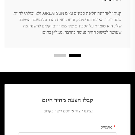
קניתי לאחרונה חליפת סכינים עץ מ GREATSUN, ולא יכולתי להיות
שמח יותר. האיכות מרשימה, והיא נראית נהדר על משטח המטבח
שלי. היא שומרת על הסכינים שלי מסודרים וקלים להשגה, מה
שעושה לבישול חוויה נעימה בהרבה. ממליץ בחום!
קבלו הצעת מחיר חינם
נציגנו ייצור איתכם קשר בקרוב.
אימייל