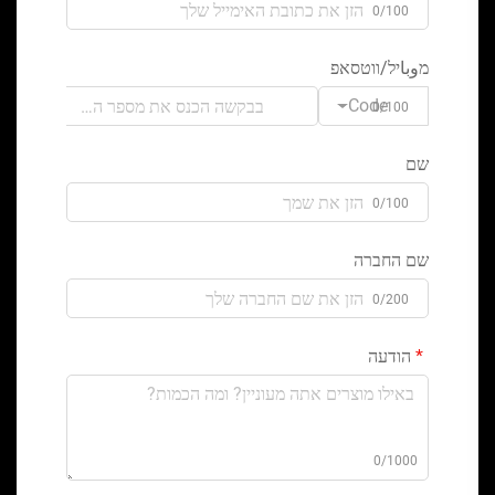
0/100
מوباיל/ווטסאפ
Code
0/100
שם
0/100
שם החברה
0/200
הודעה
0/1000