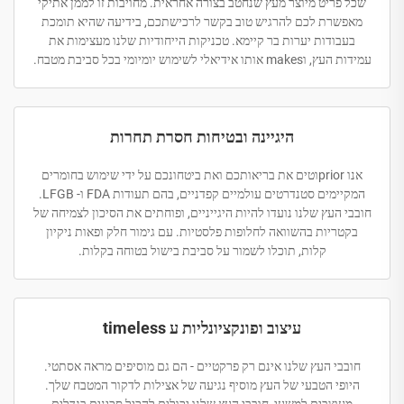
שכל פריט מיוצר מעץ שנחטב בצורה אחראית. מחויבות זו לממן אתיקי
מאפשרת לכם להרגיש טוב בקשר לרכישתכם, בידיעה שהיא תומכת
בעבודות יערות בר קיימא. טכניקות הייחודיות שלנו מעצימות את
עמידות העץ, וmakes אותו אידיאלי לשימוש יומיומי בכל סביבת מטבח.
היגיינה ובטיחות חסרת תחרות
אנו priorוטים את בריאותכם ואת ביטחונכם על ידי שימוש בחומרים
המקיימים סטנדרטים עולמיים קפדניים, בהם תעודות FDA ו- LFGB.
חובבי העץ שלנו נועדו להיות היגייניים, ופוחתים את הסיכון לצמיחה של
בקטריות בהשוואה לחלופות פלסטיות. עם גימור חלק ופאות ניקיון
קלות, תוכלו לשמור על סביבת בישול בטוחה בקלות.
עיצוב ופונקציונליות ע timeless
חובבי העץ שלנו אינם רק פרקטיים - הם גם מוסיפים מראה אסתטי.
היופי הטבעי של העץ מוסיף נגיעה של אצילות לדקור המטבח שלך.