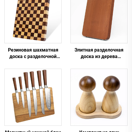
Резиновая шахматная
Элитная разделочная
доска с разделочной
доска из дерева
доской из концевого
птерокарпуса
волокна
макрокарпуса