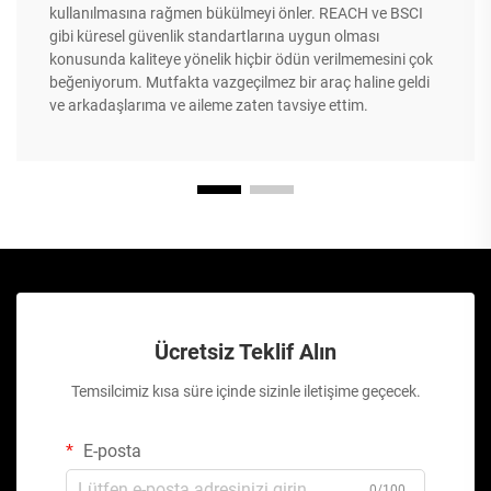
kullanılmasına rağmen bükülmeyi önler. REACH ve BSCI
gibi küresel güvenlik standartlarına uygun olması
konusunda kaliteye yönelik hiçbir ödün verilmemesini çok
beğeniyorum. Mutfakta vazgeçilmez bir araç haline geldi
ve arkadaşlarıma ve aileme zaten tavsiye ettim.
Ücretsiz Teklif Alın
Temsilcimiz kısa süre içinde sizinle iletişime geçecek.
E-posta
0/100