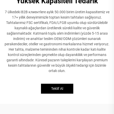
Yüksek Kapasiteli Tedarik
7 ülkedeki B2B клиентlere aylık 50.000 birim üretim kapasitemiz ve
17+ yıllık deneyimimizle toptan kesim tahtaları sağlıyoruz.
Tahtalarımız FSC sertifikalı, FDA/LFGB uyumlu olup sürdürülebilir
kaynaklı ağaçlardan üretilerek sürekli kalite ve güvenlik
sağlanmaktadır. Katmanlı toplu alım indirimleri (yüzde 5-15 arası
indirim) ve anahtar teslim OEM/ODM çözümleri sunarak
perakendeciler, oteller ve gastronomi markalarına hizmet veriyoruz.
Her tahta, malzeme temininden nihai kontrole kadar katı kalite
kontrol süreçlerinden geçmekte olup dayanıklılık ve performans
garanti altındadır. Küresel pazarın taleplerini karşılayan premium
kesim tahtalarının güvenilir ve büyük ölçekli tedarigi için bizimle
ortak olun.
Teklif Al