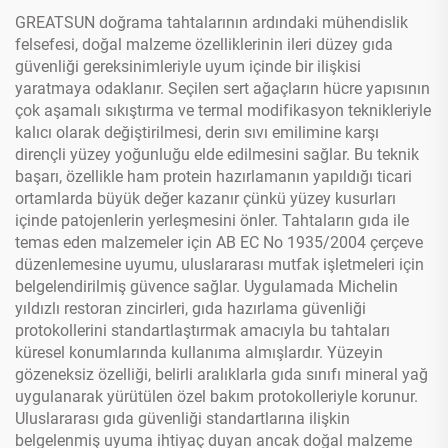
GREATSUN doğrama tahtalarının ardındaki mühendislik
felsefesi, doğal malzeme özelliklerinin ileri düzey gıda
güvenliği gereksinimleriyle uyum içinde bir ilişkisi
yaratmaya odaklanır. Seçilen sert ağaçların hücre yapısının
çok aşamalı sıkıştırma ve termal modifikasyon teknikleriyle
kalıcı olarak değiştirilmesi, derin sıvı emilimine karşı
dirençli yüzey yoğunluğu elde edilmesini sağlar. Bu teknik
başarı, özellikle ham protein hazırlamanın yapıldığı ticari
ortamlarda büyük değer kazanır çünkü yüzey kusurları
içinde patojenlerin yerleşmesini önler. Tahtaların gıda ile
temas eden malzemeler için AB EC No 1935/2004 çerçeve
düzenlemesine uyumu, uluslararası mutfak işletmeleri için
belgelendirilmiş güvence sağlar. Uygulamada Michelin
yıldızlı restoran zincirleri, gıda hazırlama güvenliği
protokollerini standartlaştırmak amacıyla bu tahtaları
küresel konumlarında kullanıma almışlardır. Yüzeyin
gözeneksiz özelliği, belirli aralıklarla gıda sınıfı mineral yağ
uygulanarak yürütülen özel bakım protokolleriyle korunur.
Uluslararası gıda güvenliği standartlarına ilişkin
belgelenmiş uyuma ihtiyaç duyan ancak doğal malzeme