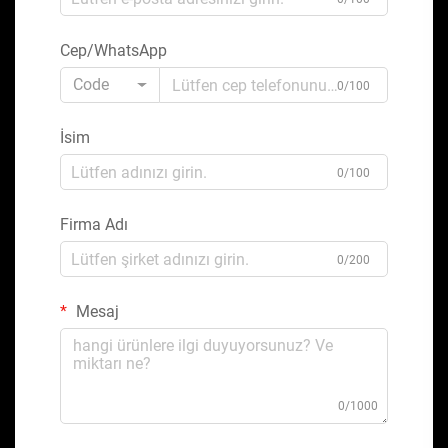
Cep/WhatsApp
Code
0/100
İsim
0/100
Firma Adı
0/200
Mesaj
0/1000