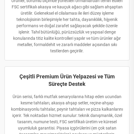
Ürünler, sorumlu biçimde yönetilen ormanlardan temin edilen
FSC sertifikalı akasya ve kauçuk ağacı gibi sağlam ahşaptan
üretilir. Geleneksel el cilalaması ile ileri düzey işleme
teknolojisinin birleşimiyle her tahta, dayanıklılık, hijyenik
performans ve doğal zarafet sağlayacak şekilde özenle
işlenir. Tahıl bütünlüğü, pürüzsüzlük ve yapısal denge
konularında titiz kalite kontrolleri yapılır ve tüm ürünler ağır
metaller, formaldehit ve zararlı maddeler açısından sıkı
testlerden geçirilir.
Çeşitli Premium Ürün Yelpazesi ve Tüm
Süreçte Destek
Ürün serisi, farklı mutfak senaryolarına hitap eden ucundan
kesme tahtaları, akasya ahşap setler, reçine-ahşap
kombinasyonlu tahtalar, peynir tahtaları ve pizza kalkanlarını
içerir. Tek noktadan hizmet sunulur: teknik danışmanlık, özel
tasarım, numune testi, FSC sertifikalı üretim ve küresel
uyumluluk garantisi. Piyasa içgörülerini (en çok satan