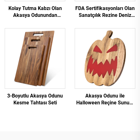
Kolay Tutma Kabzı Olan
FDA Sertifikasyonları Olan
Akasya Odunundan
Sanatçılık Rezine Deniz
Süpürge Şekilli Kesme
Servis Tabağı
Tahtası
3-Boyutlu Akasya Odunu
Akasya Odunu ile
Kesme Tahtası Seti
Halloween Reçine Sunum
Tabağı - FDA LFGB
Sertifikalı - OEM ve FBA
Uygun