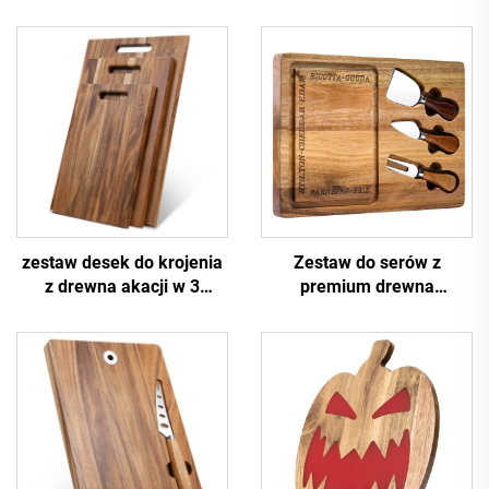
zestaw desek do krojenia
Zestaw do serów z
z drewna akacji w 3
premium drewna
rozmiarach
akacjowego z nożami ze
stali nierdzewnej i
rowkiem na soki