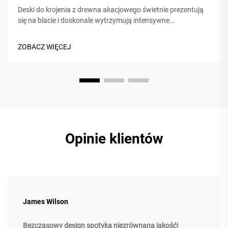
Deski do krojenia z drewna akacjowego świetnie prezentują
się na blacie i doskonale wytrzymują intensywne
użytkowanie, dlatego wiele osób prywatnych oraz kuchni
restauracyjnych sięga po nie. Jeśli chcesz, by Twoja deska
ZOBACZ WIĘCEJ
zachowała swój stan przez lata, regularna pielęgnacja
znaczy bardzo wiele. W tym wpisie wyjaśn...
Opinie klientów
James Wilson
Bezczasowy design spotyka niezrównaną jakość!