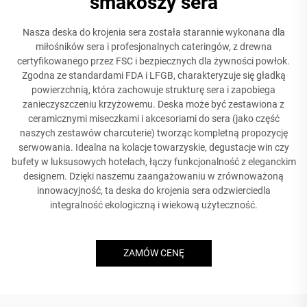
smakoszy sera
Nasza deska do krojenia sera została starannie wykonana dla
miłośników sera i profesjonalnych cateringów, z drewna
certyfikowanego przez FSC i bezpiecznych dla żywności powłok.
Zgodna ze standardami FDA i LFGB, charakteryzuje się gładką
powierzchnią, która zachowuje strukturę sera i zapobiega
zanieczyszczeniu krzyżowemu. Deska może być zestawiona z
ceramicznymi miseczkami i akcesoriami do sera (jako część
naszych zestawów charcuterie) tworząc kompletną propozycję
serwowania. Idealna na kolacje towarzyskie, degustacje win czy
bufety w luksusowych hotelach, łączy funkcjonalność z eleganckim
designem. Dzięki naszemu zaangażowaniu w zrównoważoną
innowacyjność, ta deska do krojenia sera odzwierciedla
integralność ekologiczną i wiekową użyteczność.
ZAMÓW CENĘ