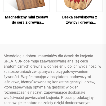
Magneticzny mini zestaw
Deska serwiskowa z
do sera z drewna
żywicy i drewna
akacjowego | Przenośna i
akacjowego na Halloween
oszczędzająca przestrzeń
- certyfikowana FDA LFGB
konstrukcja
- gotowa do OEM i FBA
Metodologia doboru materiałów dla desek do krojenia
GREATSUN obejmuje zaawansowaną analizę cech
anatomicznych drewna w odniesieniu do ich wydajności w
zastosowaniach związanych z przygotowywaniem
żywności. Współpracując z instytutami badawczymi
leśnictwa, identyfikowane są konkretne genetyki drzew,
które zapewniają optymalną gęstość włókien i
rozmieszczenie naczyń, zapewniające doskonałe
właściwości powierzchni krojenia. Proces produkcyjny
zachowuje te naturalne zalety dzięki dostosowanym