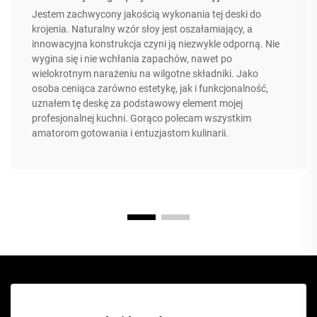
Jestem zachwycony jakością wykonania tej deski do
krojenia. Naturalny wzór słoy jest oszałamiający, a
innowacyjna konstrukcja czyni ją niezwykle odporną. Nie
wygina się i nie wchłania zapachów, nawet po
wielokrotnym narażeniu na wilgotne składniki. Jako
osoba ceniąca zarówno estetykę, jak i funkcjonalność,
uznałem tę deskę za podstawowy element mojej
profesjonalnej kuchni. Gorąco polecam wszystkim
amatorom gotowania i entuzjastom kulinarii.