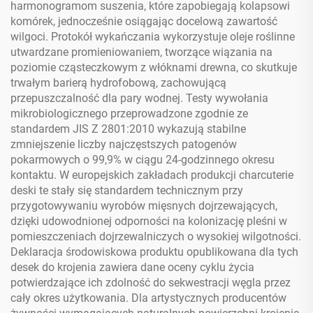
harmonogramom suszenia, które zapobiegają kolapsowi
komórek, jednocześnie osiągając docelową zawartość
wilgoci. Protokół wykańczania wykorzystuje oleje roślinne
utwardzane promieniowaniem, tworzące wiązania na
poziomie cząsteczkowym z włóknami drewna, co skutkuje
trwałym barierą hydrofobową, zachowującą
przepuszczalność dla pary wodnej. Testy wywołania
mikrobiologicznego przeprowadzone zgodnie ze
standardem JIS Z 2801:2010 wykazują stabilne
zmniejszenie liczby najczęstszych patogenów
pokarmowych o 99,9% w ciągu 24-godzinnego okresu
kontaktu. W europejskich zakładach produkcji charcuterie
deski te stały się standardem technicznym przy
przygotowywaniu wyrobów mięsnych dojrzewających,
dzięki udowodnionej odporności na kolonizację pleśni w
pomieszczeniach dojrzewalniczych o wysokiej wilgotności.
Deklaracja środowiskowa produktu opublikowana dla tych
desek do krojenia zawiera dane oceny cyklu życia
potwierdzające ich zdolność do sekwestracji węgla przez
cały okres użytkowania. Dla artystycznych producentów