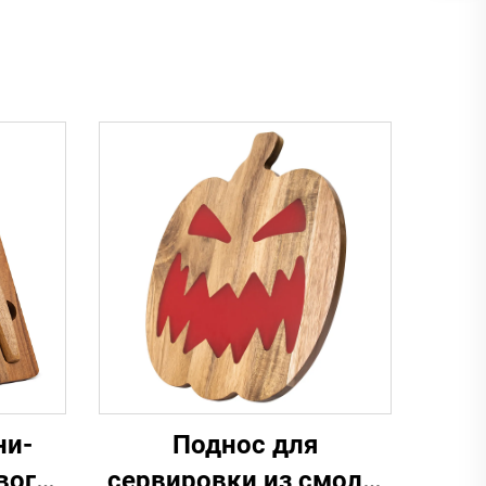
ни-
Поднос для
вого
сервировки из смолы