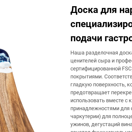
Доска для на
специализир
подачи гастр
Наша разделочная доска
ценителей сыра и профе
сертифицированной FSC
покрытиями. Соответств
гладкую поверхность, к
предотвращает перекре
использовать вместе с 
принадлежностями для с
чаркутерии) для полноц
ужинов, дегустаций вин