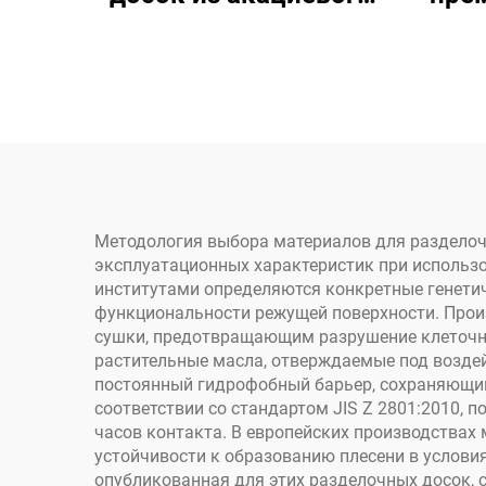
дерева трёх размеров
ака
нерж
кан
Методология выбора материалов для разделоч
эксплуатационных характеристик при использ
институтами определяются конкретные генети
функциональности режущей поверхности. Про
сушки, предотвращающим разрушение клеточны
растительные масла, отверждаемые под возде
постоянный гидрофобный барьер, сохраняющий
соответствии со стандартом JIS Z 2801:2010, 
часов контакта. В европейских производствах
устойчивости к образованию плесени в услови
опубликованная для этих разделочных досок, 