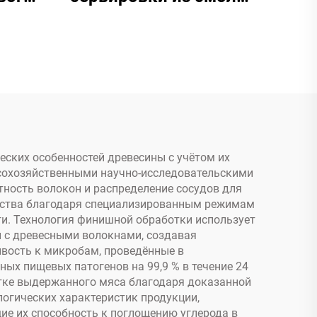
а |
на подставке из
 и
акациевой древесины
зайн
— сертифицировано
FDA и LFGB — готово к
OEM и FBA
ских особенностей древесины с учётом их
есохозяйственными научно-исследовательскими
ность волокон и распределение сосудов для
ества благодаря специализированным режимам
и. Технология финишной обработки использует
 с древесными волокнами, создавая
вость к микробам, проведённые в
ных пищевых патогенов на 99,9 % в течение 24
отке выдержанного мяса благодаря доказанной
огических характеристик продукции,
ие их способность к поглощению углерода в