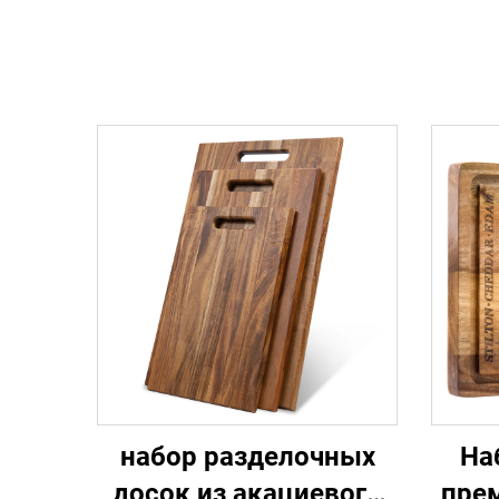
набор разделочных
На
досок из акациевого
пре