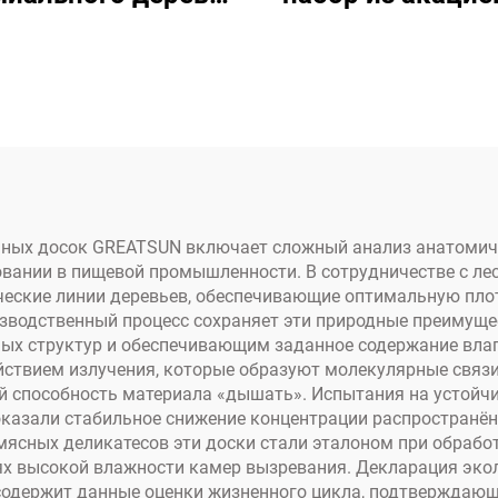
ции с ножами из
дерева для сыр
авеющей стали и
Портативный
авкой для сбора
компактный ди
сока
ных досок GREATSUN включает сложный анализ анатомиче
овании в пищевой промышленности. В сотрудничестве с л
ческие линии деревьев, обеспечивающие оптимальную плот
изводственный процесс сохраняет эти природные преимущ
х структур и обеспечивающим заданное содержание влаг
йствием излучения, которые образуют молекулярные связи
 способность материала «дышать». Испытания на устойчи
показали стабильное снижение концентрации распространён
 мясных деликатесов эти доски стали эталоном при обраб
ях высокой влажности камер вызревания. Декларация экол
содержит данные оценки жизненного цикла, подтверждающ